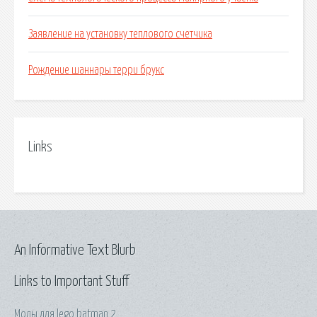
Заявление на установку теплового счетчика
Рождение шаннары терри брукс
Links
An Informative Text Blurb
Links to Important Stuff
Моды для lego batman 2