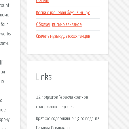
скачать
count
Весна сиреневая блузка минус
акими
Образец письмо заказное
 four
o works
Скачать музыку детских танцев
таты.
j"
афия
Links
hup
12 подвигов Геракла краткое
но
содержание - Русская.
ние
Краткое содержание 13-го подвига
торону
Геракла Искандера.