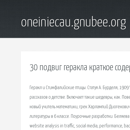
oneiniecau.gnubee.org
30 подвиг геракла краткое сод
Геракл и Стимфалийские птицы. Статуя А. Бурделя, 19
рассказов о детстве. Включает такие шедевры, как. Пов
новый учитель математики, грек Харлампий Диогенович. · T
литературы в 6 классе. Поурочные разработки. Беляева Н.В
website analysis in traffic, social media, performance,