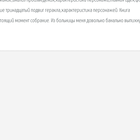
ержание,анализ произведения,характеристика персонажа,главная идея,ф
ие тринадцатый подвиг геракла,характеристика персонажей. Книга
стоящий момент собрание. Из больницы меня довольно банально выпихну