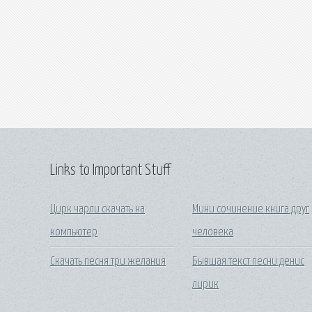
Links to Important Stuff
Цирк чарли скачать на
Мини сочинение книга друг
компьютер
человека
Скачать песня три желания
Бывшая текст песни денис
лирик