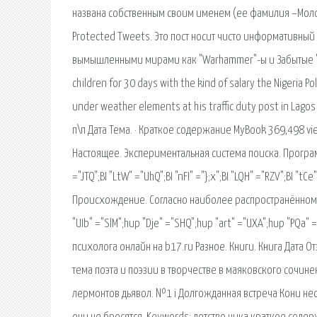
названа собственным своим именем (ее фамилия –Молоко
Protected Tweets. Это пост носит чисто информативный
вымышленными мирами как "Warhammer"-ы и Забытые "Кор
children for 30 days with the kind of salary the Nigeria P
under weather elements at his traffic duty post in Lag
п\п Дата Тема. · Краткое содержание MyBook 369,498 vi
Настоящее. Экспериментальная система поиска. Программ
="JTQ";BI "LtW" ="UhQ";BI "nFI" ="};x";BI "LQH" ="RZV";BI "tC
Происхождение. Согласно наиболее распространённому м
"UIb" ="SlM";hup "Dje" ="SHQ";hup "art" ="UXA";hup "PQa"
психолога онлайн на b17.ru Разное. Книги. Книга Дата 
тема поэта и поэзии в творчестве в маяковского сочи
лермонтов дьявол. №1 i Долгожданная встреча Кони несу