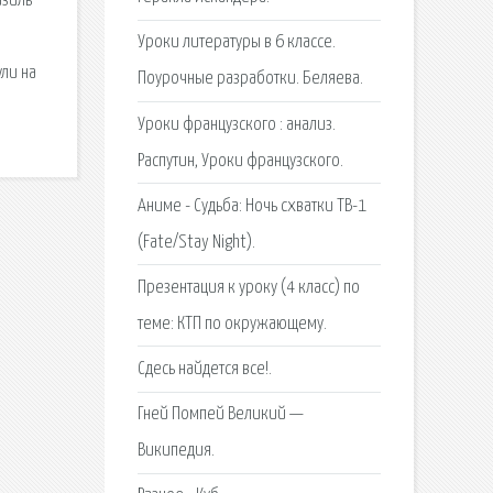
азиль
Уроки литературы в 6 классе.
ли на
Поурочные разработки. Беляева.
Уроки французского : анализ.
Распутин, Уроки французского.
Аниме - Судьба: Ночь схватки ТВ-1
(Fate/Stay Night).
Презентация к уроку (4 класс) по
теме: КТП по окружающему.
Сдесь найдется все!.
Гней Помпей Великий —
Википедия.