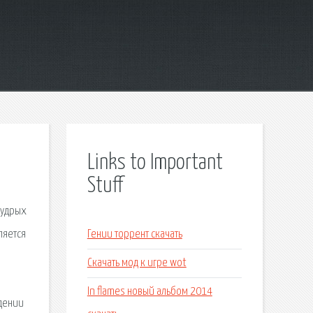
Links to Important
Stuff
мудрых
ляется
Гении торрент скачать
Скачать мод к игре wot
d
In flames новый альбом 2014
едении