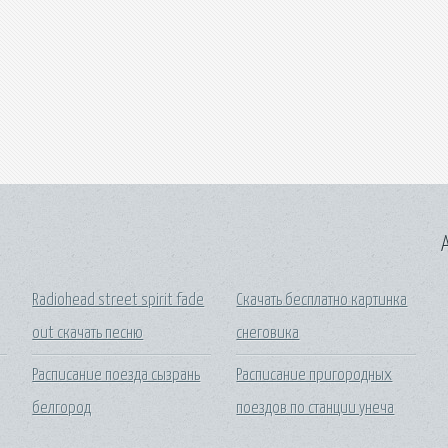
A
Radiohead street spirit fade
Скачать бесплатно картинка
out скачать песню
снеговика
Расписание поезда сызрань
Расписание пригородных
белгород
поездов по станции унеча