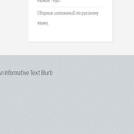
Разное - Куб.
Сборник изложений по русскому
языку.
n Informative Text Blurb