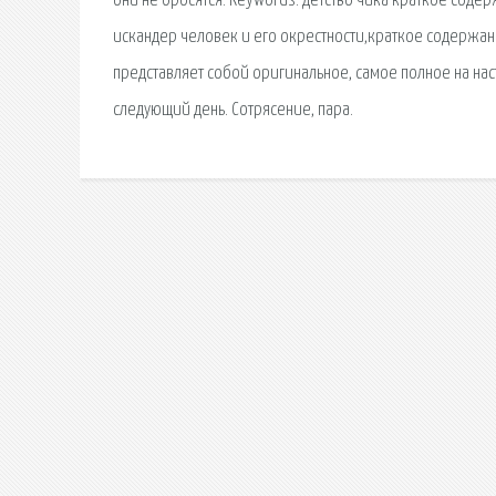
они не бросятся. Keywords: детство чика краткое сод
искандер человек и его окрестности,краткое содержан
представляет собой оригинальное, самое полное на на
следующий день. Сотрясение, пара.