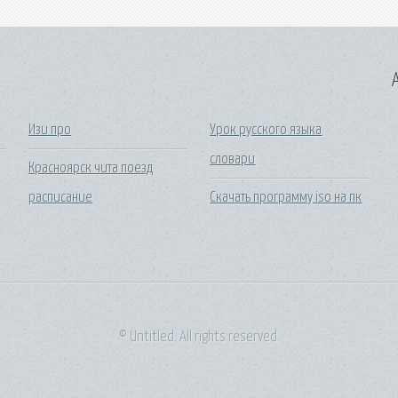
A
Изи про
Урок русского языка
словари
Красноярск чита поезд
расписание
Скачать программу iso на пк
© Untitled. All rights reserved.