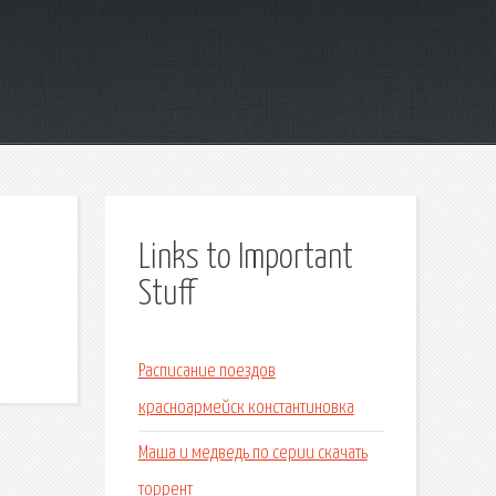
Links to Important
Stuff
Расписание поездов
красноармейск константиновка
Маша и медведь по серии скачать
торрент