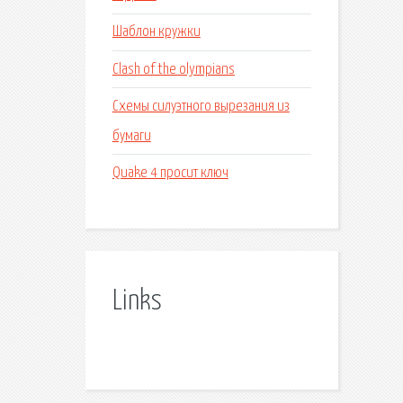
Шаблон кружки
Clash of the olympians
Схемы силуэтного вырезания из
бумаги
Quake 4 просит ключ
Links