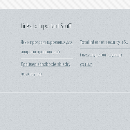
Links to Important Stuff
Язык программирования для
Total internet security 360
андроид приложений
Скачать драйвер для hp
Драйвер sandboxie sbiedrv
cp1025
не доступен