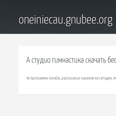
oneiniecau.gnubee.org
А студио гимнастика скачать б
тв программа онлайн, расписание каналов на сегодня, п