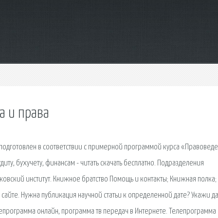
а и права
к подготовлен в соответствии с примерной программой курса «Правоведе
иту, бухучету, финансам - читать скачать бесплатно. Подразделения
овский институт. Книжное братство Помощь и контакты; Книжная полка; 
 сайте. Нужна публикация научной статьи к определенной дате? Укажи да
епрограмма онлайн, программа тв передач в Интернете. Телепрограмма 