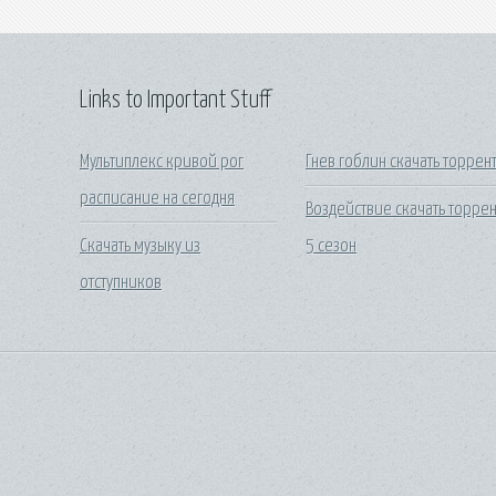
Links to Important Stuff
Мультиплекс кривой рог
Гнев гоблин скачать торрен
расписание на сегодня
Воздействие скачать торрен
Скачать музыку из
5 сезон
отступников