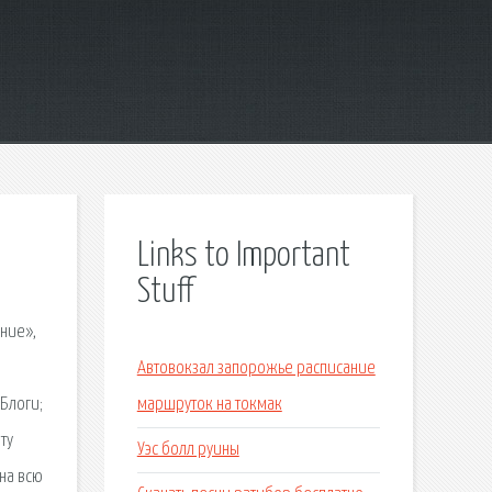
Links to Important
Stuff
ние»,
Автовокзал запорожье расписание
Блоги;
маршруток на токмак
ту
Уэс болл руины
на всю