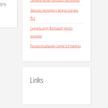
Скачать песни ратибор бесплатно
1979-
Записки молодого врача скачать
fb2
Скачать игру фотошоп через
торрент
Принципиальная схема lcd панели
Links