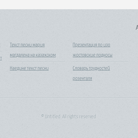
A
т
Текст песни мария
Презентация по изо
магдалена на казахском
жостовские подносы
т
Наедине текст песни
Словарь трудностей
розенталя
© Untitled. All rights reserved.