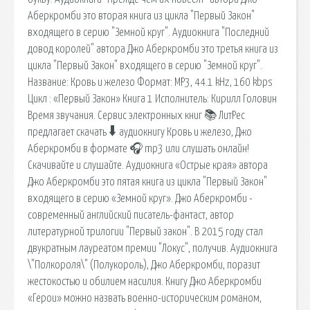
Аберкромби это вторая книга из цикла "Первый Закон"
входящего в серию "Земной круг". Аудиокнига "Последний
довод королей" автора Джо Аберкромби это третья книга из
цикла "Первый Закон" входящего в серию "Земной круг".
Название: Кровь и железо Формат: MP3, 44.1 kHz, 160 kbps
Цикл : «Первый Закон» Книга 1 Исполнитель: Кирилл Головин
Время звучания. Сервис электронных книг 📚 ЛитРес
предлагает скачать 🠳 аудиокнигу Кровь и железо, Джо
Аберкромби в формате 🎧 mp3 или слушать онлайн!
Скачивайте и слушайте. Аудиокнига «Острые края» автора
Джо Аберкромби это пятая книга из цикла "Первый Закон"
входящего в серию «Земной круг». Джо Аберкромби -
современный английский писатель-фантаст, автор
литературной трилогии "Первый закон". В 2015 году стал
двукратным лауреатом премии "Локус", получив. Аудиокнига
\"Полкороля\" (Полукороль), Джо Аберкромби, поразит
жестокостью и обилием насилия. Книгу Джо Аберкромби
«Герои» можно назвать военно-историческим романом,