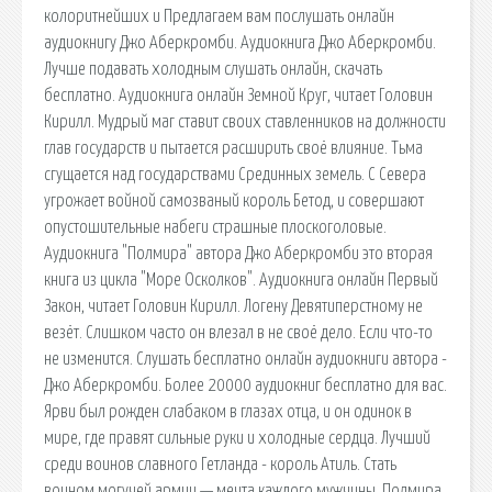
колоритнейших и Предлагаем вам послушать онлайн
аудиокнигу Джо Аберкромби. Аудиокнига Джо Аберкромби.
Лучше подавать холодным слушать онлайн, скачать
бесплатно. Аудиокнига онлайн Земной Круг, читает Головин
Кирилл. Мудрый маг ставит своих ставленников на должности
глав государств и пытается расширить своё влияние. Тьма
сгущается над государствами Срединных земель. С Севера
угрожает войной самозваный король Бетод, и совершают
опустошительные набеги страшные плоскоголовые.
Аудиокнига "Полмира" автора Джо Аберкромби это вторая
книга из цикла "Море Осколков". Аудиокнига онлайн Первый
Закон, читает Головин Кирилл. Логену Девятиперстному не
везёт. Слишком часто он влезал в не своё дело. Если что-то
не изменится. Слушать бесплатно онлайн аудиокниги автора -
Джо Аберкромби. Более 20000 аудиокниг бесплатно для вас.
Ярви был рожден слабаком в глазах отца, и он одинок в
мире, где правят сильные руки и холодные сердца. Лучший
среди воинов славного Гетланда - король Атиль. Стать
воином могучей армии — мечта каждого мужчины. Полмира