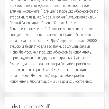
должности глав государств и пытается расширить своё
влияние. Аудиокнига “Полмира” автора Джо Аберкромби это
вторая книга из цикла “Море Осколков”. Аудиокнига онлайн
Первый Закон, читает Головин Кирилл. Логену
Девятиперстному не везёт. Слишком часто он влезал в не
своё дело. Если что-то не изменится. Слушать бесплатно
онлайн аудиокниги автора - Джо Аберкромби. Более 20000
аудиокниг бесплатно для вас. Полмира слушать онлайн.
Жанр: Фантастика Автор: Джо Аберкромби Исполнитель:
Кирилл Аудиокниги на других иностранных. Аудиокнига
Лучше подавать холодным автора Джо Аберкромби это
вторая книга из серии Земной Круг. Полкороля слушать
онлайн. Жанр: Фантастика Автор: Джо Аберкромби
Исполнитель: Кирилл Аудиокниги на других иностранных.
Links to Important Stuff