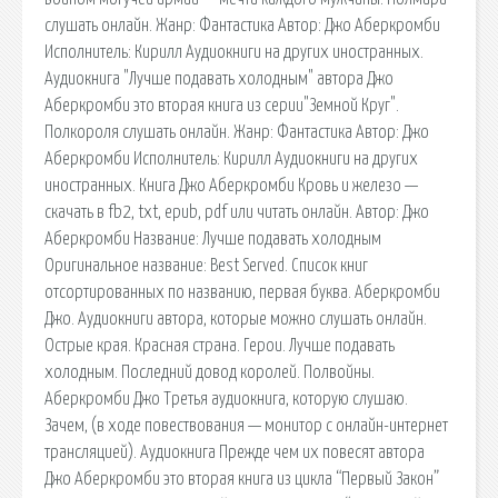
слушать онлайн. Жанр: Фантастика Автор: Джо Аберкромби
Исполнитель: Кирилл Аудиокниги на других иностранных.
Аудиокнига "Лучше подавать холодным" автора Джо
Аберкромби это вторая книга из серии"Земной Круг".
Полкороля слушать онлайн. Жанр: Фантастика Автор: Джо
Аберкромби Исполнитель: Кирилл Аудиокниги на других
иностранных. Книга Джо Аберкромби Кровь и железо —
скачать в fb2, txt, epub, pdf или читать онлайн. Автор: Джо
Аберкромби Название: Лучше подавать холодным
Оригинальное название: Best Served. Список книг
отсортированных по названию, первая буква. Аберкромби
Джо. Аудиокниги автора, которые можно слушать онлайн.
Острые края. Красная страна. Герои. Лучше подавать
холодным. Последний довод королей. Полвойны.
Аберкромби Джо Третья аудиокнига, которую слушаю.
Зачем, (в ходе повествования — монитор с онлайн-интернет
трансляцией). Аудиокнига Прежде чем их повесят автора
Джо Аберкромби это вторая книга из цикла “Первый Закон”