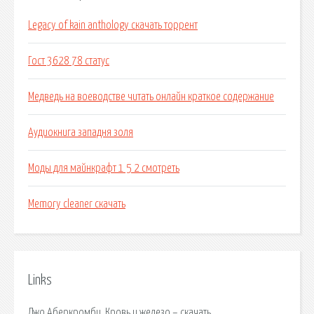
Legacy of kain anthology скачать торрент
Гост 3628 78 статус
Медведь на воеводстве читать онлайн краткое содержание
Аудиокнига западня золя
Моды для майнкрафт 1 5 2 смотреть
Memory cleaner скачать
Links
Джо Аберкромби, Кровь и железо – скачать