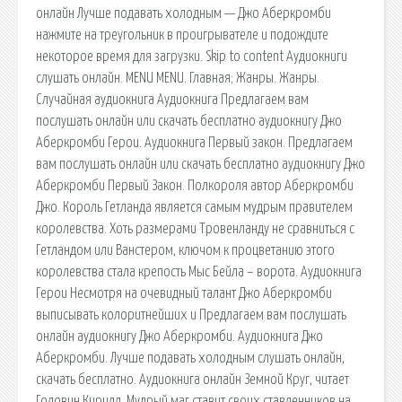
онлайн Лучше подавать холодным — Джо Аберкромби
нажмите на треугольник в проигрывателе и подождите
некоторое время для загрузки. Skip to content Аудиокниги
слушать онлайн. MENU MENU. Главная; Жанры. Жанры.
Случайная аудиокнига Аудиокнига Предлагаем вам
послушать онлайн или скачать бесплатно аудиокнигу Джо
Аберкромби Герои. Аудиокнига Первый закон. Предлагаем
вам послушать онлайн или скачать бесплатно аудиокнигу Джо
Аберкромби Первый Закон. Полкороля автор Аберкромби
Джо. Король Гетланда является самым мудрым правителем
королевства. Хоть размерами Тровенланду не сравниться с
Гетландом или Ванстером, ключом к процветанию этого
королевства стала крепость Мыс Бейла – ворота. Аудиокнига
Герои Несмотря на очевидный талант Джо Аберкромби
выписывать колоритнейших и Предлагаем вам послушать
онлайн аудиокнигу Джо Аберкромби. Аудиокнига Джо
Аберкромби. Лучше подавать холодным слушать онлайн,
скачать бесплатно. Аудиокнига онлайн Земной Круг, читает
Головин Кирилл. Мудрый маг ставит своих ставленников на