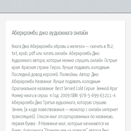
Аберкромби джо аудиокнига онлайн
Книга Джо Аберкромби «Кровь и железо» — скачать в fb2,
txt, epub, pdf или читать онлайн. Аберкромби Джо.
Аудиокниги автора, которые можно слушать онлайн. Острые
края. Красная страна. Герои. Лучше подавать холодным.
Последний довод королей. Полвойны. Автор: Джо
Аберкромби Название: Лучше подавать холодным
Оригинальное название: Best Served Cold Серия: Земной Круг
Номер книги в серии: 4 Год: 2009 ISBN: 978-5-699-63211-4.
Аберкромби Джо Третья аудиокнига, которую слушаю.
Зачем, (в ходе повествования — монитор с онлайн-интернет
трансляцией). Список книг отсортированных по названию,
первая буква - Л Название книг, которые начинаются на
букву. Аудиокнига "Прежде чем их повесят" автора Джо