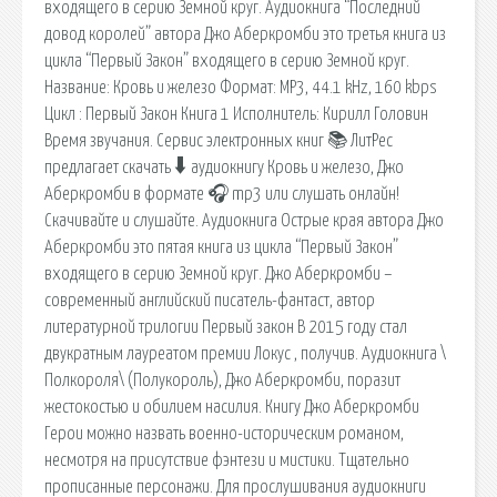
входящего в серию Земной круг. Аудиокнига “Последний
довод королей” автора Джо Аберкромби это третья книга из
цикла “Первый Закон” входящего в серию Земной круг.
Название: Кровь и железо Формат: MP3, 44.1 kHz, 160 kbps
Цикл : Первый Закон Книга 1 Исполнитель: Кирилл Головин
Время звучания. Сервис электронных книг 📚 ЛитРес
предлагает скачать 🠳 аудиокнигу Кровь и железо, Джо
Аберкромби в формате 🎧 mp3 или слушать онлайн!
Скачивайте и слушайте. Аудиокнига Острые края автора Джо
Аберкромби это пятая книга из цикла “Первый Закон”
входящего в серию Земной круг. Джо Аберкромби –
современный английский писатель-фантаст, автор
литературной трилогии Первый закон В 2015 году стал
двукратным лауреатом премии Локус , получив. Аудиокнига \
Полкороля\ (Полукороль), Джо Аберкромби, поразит
жестокостью и обилием насилия. Книгу Джо Аберкромби
Герои можно назвать военно-историческим романом,
несмотря на присутствие фэнтези и мистики. Тщательно
прописанные персонажи. Для прослушивания аудиокниги