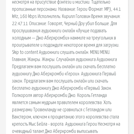
несмотря на присутствие фэнтези и мистики. Тщательно
прописанные персонажи. Название: Герои Формат: MP3, 44.1
kHz, 160 kbps Исполнитель: Кирилл Головин Время звучания:
22:47:11 Описание: Говорят, Черный Доу убил больше. Для
прослушивания аудиокниги онлайн «Лучше подавать
холодным — Джо Аберкромби» нажмите на треугольник в
проигрывателе и подождите некоторое время для загрузки.
Skip to content Аудиокниги слушать онлайн. MENU MENU.
Главная; Жанры. Жанры. Случайная аудиокнига Аудиокнига
Предлагаем вам послушать онлайн или скачать бесплатно
аудиокнигу Джо Аберкромби «Герои». Аудиокнига Первый
закон. Предлагаем вам послушать онлайн или скачать
бесплатно аудиокнигу Джо Аберкромби «Первый Закон.
Полкороля автор Аберкромби Джо. Король Гетланда
является самым мудрым правителем королевства. Хоть
размерами Тровенланду не сравниться с Гетландом или
Ванстером, ключом к процветанию этого королевства стала
крепость Мыс Бейла - ворота. Аудиокнига Герои Несмотря на
очевидный талант Джо Аберкромби выписывать