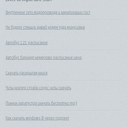
Внутренние сети водопровода и канализации гост
Не будите спящих давай уедем туда минусовка
Автобус 121 расписание
Автобус барнаул кемерово расписание цена
Скачать раскрытая книга
Читы контер страйк соурс читы скачать
Пикник заратустра скачать бесплатно mp3
Как скачать windows 8 через торрент