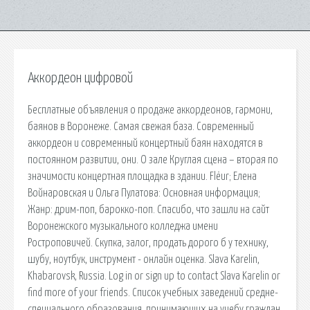
Аккордеон цифровой
Бесплатные объявления о продаже аккордеонов, гармони,
баянов в Воронеже. Самая свежая база. Современный
аккордеон и современный концертный баян находятся в
постоянном развитии, они. О зале Круглая сцена – вторая по
значимости концертная площадка в здании. Flëur; Елена
Войнаровская и Ольга Пулатова: Основная информация;
Жанр: дрим-поп, барокко-поп. Спасибо, что зашли на сайт
Воронежского музыкального колледжа имени
Ростроповичей. Скупка, залог, продать дорого б у технику,
шубу, ноутбук, инструмент - онлайн оценка. Slava Karelin,
Khabarovsk, Russia. Log in or sign up to contact Slava Karelin or
find more of your friends. Список учебных заведений средне-
специального образования, принимающих на учебу граждан.