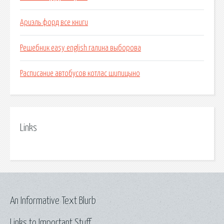
Ариэль форд все книги
Решебник easy english галина выборова
Расписание автобусов котлас шипицыно
Links
An Informative Text Blurb
Links to Important Stuff