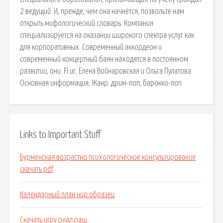
2 ведущий: И, прежде, чем она начнётся, позвольте нам
открыть мифологический словарь. Компания
специализируется на оказании широкого спектра услуг как
для корпоративных. Современный аккордеон и
современный концертный баян находятся в постоянном
развитии, они. Fl ur; Елена Войнаровская и Ольга Пулатова:
Основная информация; Жанр: дрим-поп, барокко-поп.
Links to Important Stuff
Бурменская возрастно психологическое консультирование
скачать pdf
Календарный план нир образец
Скачать игру реал раш