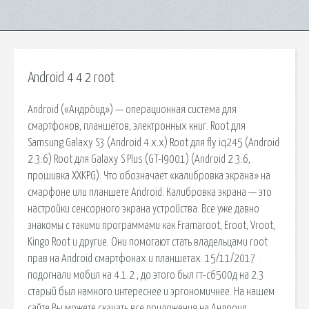
Android 4 4 2 root
Android («Андро́ид») — операционная система для
смартфонов, планшетов, электронных книг. Root для
Samsung Galaxy S3 (Android 4.x.x) Root для fly iq245 (Android
2.3.6) Root для Galaxy S Plus (GT-I9001) (Android 2.3.6,
прошивка XXKPG). Что обозначает «калибровка экрана» на
смарфоне или планшете Android. Калибровка экрана — это
настройки сенсорного экрана устройства. Все уже давно
знакомы с такими программами как Framaroot, Eroot, Vroot,
Kingo Root и другие. Они помогают стать владельцами root
прав на Android смартфонах и планшетах. 15/11/2017 ·
подогнали мобил на 4.1.2 , до этого был гт-с6500д на 2.3
старый был намного интереснее и эргономичнее. На нашем
сайте Вы можете скачать все приложения на Андроид