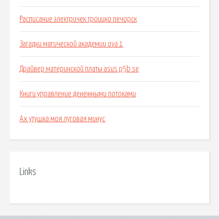
Расписание электричек троицко печорск
Загадки магической академии ova 1
Драйвер материнской платы asus p5b se
Книги управление денежными потоками
Ах утушка моя луговая минус
Links