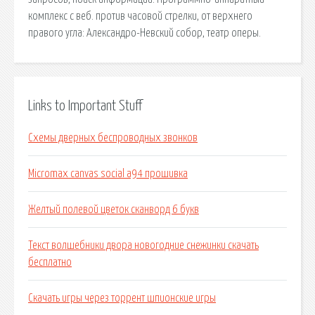
комплекс с веб. против часовой стрелки, от верхнего
правого угла: Александро-Невский собор, театр оперы.
Links to Important Stuff
Схемы дверных беспроводных звонков
Micromax canvas social a94 прошивка
Желтый полевой цветок сканворд 6 букв
Текст волшебники двора новогодние снежинки скачать
бесплатно
Скачать игры через торрент шпионские игры