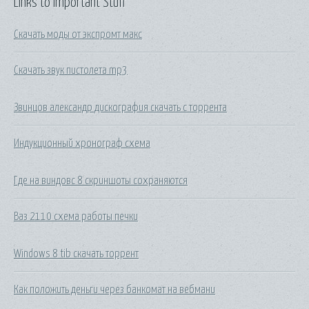
Links to Important Stuff
Скачать моды от экспромт макс
Скачать звук пистолета mp3
Звинцов александр дискография скачать с торрента
Индукционный хронограф схема
Где на виндовс 8 скриншоты сохраняются
Ваз 2110 схема работы печки
Windows 8 tib скачать торрент
Как положить деньги через банкомат на вебмани