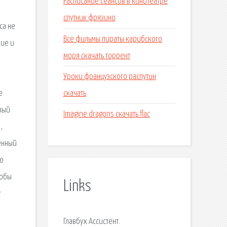
Расписание сеансов в кинотеатре
спутник фрязино
са не
Все фильмы пираты карибского
ние и
моря скачать торрент
Уроки французского распутин
скачать
е
вый
Imagine dragons скачать flac
,
ленный
то
тобы
Links
у
Главбух Ассистент.