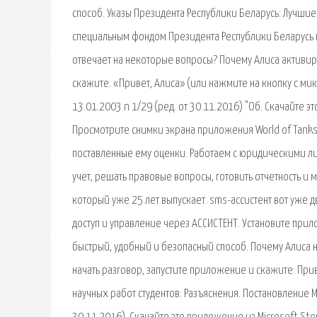
способ. Указы Президента Республики Беларусь: Лучш
специальным фондом Президента Республики Беларусь 
отвечает на некоторые вопросы? Почему Алиса активиру
скажите: «Привет, Алиса» (или нажмите на кнопку с м
13.01.2003 n 1/29 (ред. от 30.11.2016) "Об. Скачайте э
Просмотрите снимки экрана приложения World of Tanks 
поставленные ему оценки. Работаем с юридическими ли
учет, решать правовые вопросы, готовить отчетность и 
который уже 25 лет выпускает. sms-ассистент вот уже д
доступ и управление через АССИСТЕНТ. Установите при
быстрый, удобный и безопасный способ. Почему Алиса н
начать разговор, запустите приложение и скажите: При
научных работ студентов: Разъяснения. Постановление М