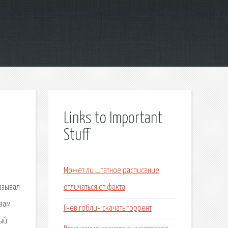
Links to Important
Stuff
Может ли штатное расписание
азывал
отличаться от факта
твам
Гнев гоблин скачать торрент
ный