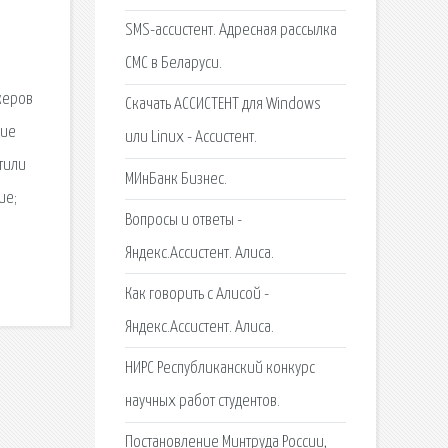
SMS-ассистент. Адресная рассылка
СМС в Беларуси.
жеров
Скачать АССИСТЕНТ для Windows
ние
или Linux - Ассистент.
тили
МИнБанк Бизнес.
ие;
Вопросы и ответы -
Яндекс.Ассистент. Алиса.
Как говорить с Алисой -
Яндекс.Ассистент. Алиса.
НИРС Республиканский конкурс
научных работ студентов.
Постановление Минтруда России,