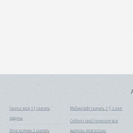
A
Гаррис мод 13 скачать
Майнкрафт скачать 1 5 1 exe
аддоны
Собери свой телескоп все
Игра хитман 2 скачать
выпуски деагостини