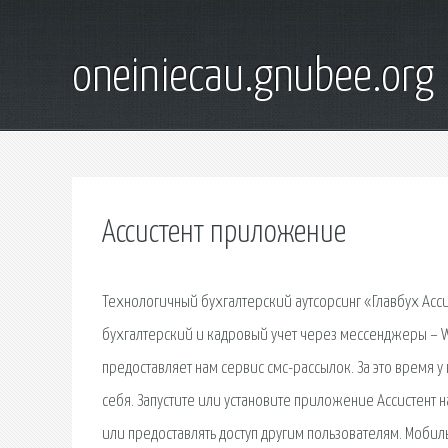
oneiniecau.gnubee.org
Ассистент приложение
Технологичный бухгалтерский аутсорсинг «Главбух Асс
бухгалтерский и кадровый учет через мессенджеры – Wh
предоставляет нам сервис смс-рассылок. За это время 
себя. Запустите или установите приложение Ассистент 
или предоставлять доступ другим пользователям. Моби