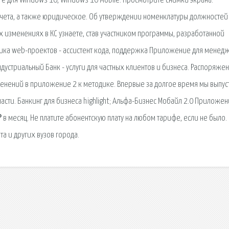
re для Windows 10, Windows 10 Mobile. Просмотрите снимки экрана.
чета, а также юридическое. Об утверждении номенклатуры должностей
 изменениях в КС узнаете, став участником программы, разработанной
ика web-проектов - ассистент кода, поддержка Приложение для менед
ндустриальный Банк - услуги для частных клиентов и бизнеса. Распоряже
енений в приложение 2 к методике. Впервые за долгое время мы выпус
ти. Банкинг для бизнеса highlight; Альфа-Бизнес Мобайл 2.0 Приложен
₽ в месяц. Не платите абонентскую плату на любом тарифе, если не было.
а и других вузов города.