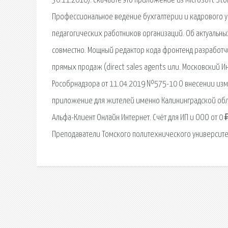
30.11.2016). Скачайте это приложение из Microsoft Sto
Профессиональное ведение бухгалтерии и кадрового у
педагогических работников организаций. Об актуальных
совместно. Мощный редактор кода фронтенд разработч
прямых продаж (direct sales agents или. Московский И
Рособрнадзора от 11.04.2019 №575-10 О внесении изм
приложение для жителей именно Калининградской облас
Альфа-Клиент Онлайн Интернет. Счёт для ИП и ООО от 0 
Преподаватели Томского политехнического университет