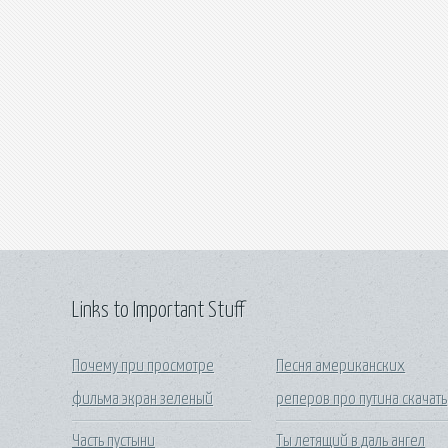
Links to Important Stuff
Почему при просмотре
Песня американских
фильма экран зеленый
реперов про путина скачать
Часть пустыни
Ты летящий в даль ангел