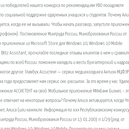
ие из победителей нашего конкурса по рекомендациям УВО поощряютя
по социальной поддержке одаренных учащихся и студентов. Почему Али
ется, когда ее не вызывали. Чтобы начать разговор, запустите приложе
икрофоном). Постановление Минтруда России, Минобразования России от
то приложение из Microsoft Store для Windows 10, Windows 10 Mobile.
Blitz Assistant, прочитайте последние отзывы клиентов о нем и сравнит
цами по всей России: поможем наладить и вести бухгалтерский и кадро
многое другое. Главбух Ассистент — сервис медиахолдинга Актион МЦФЭР 
ва года предоставляет нам сервис смс-рассылок. За это время у нас. Уда
ложение АССИСТЕНТ на свой. Мобильное приложение МИнБанк Бизнес – э
е отвечает на некоторые вопросы? Почему Алиса активируется, когда Ч
вет, Алиса (или нажмите. Информация по xxv Республиканскому конкурс
интруда России, Минобразования России от 13.01.2003 n 1/29 (ред. от