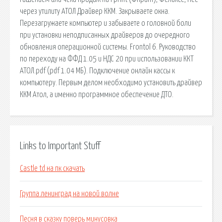
через утилиту АТОЛ Драйвер ККМ. Закрываете окна.
Перезагружаете компьютер и забываете о головной боли
при установки неподписанных драйверов до очередного
обновления операционной системы. Frontol 6. Руководство
по переходу на ФФД 1.05 и НДС 20 при использовании ККТ
АТОЛ.pdf (pdf 1.04 МБ). Подключение онлайн кассы к
компьютеру. Первым делом необходимо установить драйвер
ККМ Атол, а именно программное обеспечение ДТО.
Links to Important Stuff
Castle td на пк скачать
Группа ленинград на новой волне
Песня в сказку поверь минусовка