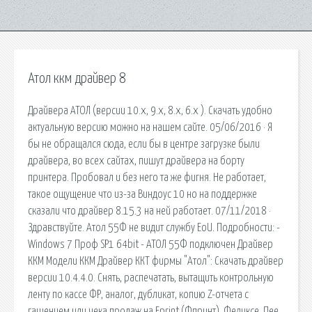
Атол ккм драйвер 8
Драйвера АТОЛ (версии 10.x, 9.x, 8.x, 6.x ). Скачать удобно
актуальную версию можно на нашем сайте. 05/06/2016 · Я
бы не обращался сюда, если бы в центре загрузке были
драйвера, во всех сайтах, пишут драйвера на борту
принтера. Пробовал и без него та же фигня. Не работает,
такое ощущение что из-за Виндоус 10 но на поддержке
сказали что драйвер 8.15.3 на ней работает. 07/11/2018 ·
Здравствуйте. Атол 55Ф не видит службу EoU. Подробности: -
Windows 7 Проф SP1 64bit - АТОЛ 55Ф подключен Драйвер
ККМ Модели ККМ Драйвер ККТ фирмы "Атол": Скачать драйвер
версии 10.4.4.0. Снять, распечатать, вытащить контрольную
ленту по кассе ФР, аналог, дубликат, копию Z-отчета с
гашением или чека продаж на Fprint (Фпринт), Феликсе, Пее