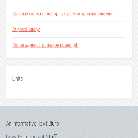
Простые схемы тиристорных регуляторов напряжения
За рекой минус
Попов административное право pdf
Links
An Informative Text Blurb
Links to Important Stuff