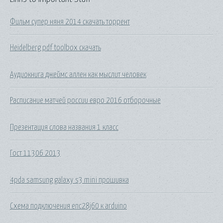
Фильм супер няня 2014 скачать торрент
Heidelberg pdf toolbox скачать
Аудиокнига джеймс аллен как мыслит человек
Расписание матчей россии евро 2016 отборочные
Презентация слова названия 1 класс
Гост 11306 2013
4pda samsung galaxy s3 mini прошивка
Схема подключения enc28j60 к arduino