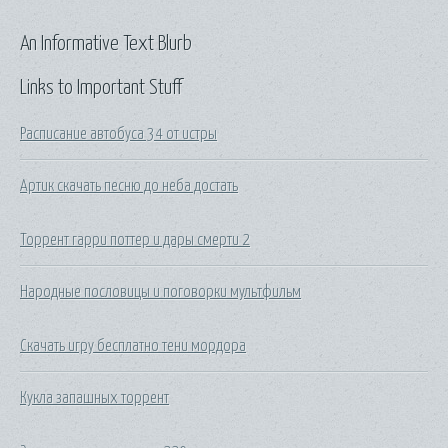
An Informative Text Blurb
Links to Important Stuff
Расписание автобуса 34 от истры
Артик скачать песню до неба достать
Торрент гарри поттер и дары смерти 2
Народные пословицы и поговорки мультфильм
Скачать игру бесплатно тени мордора
Кукла запашных торрент