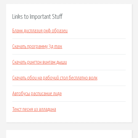
Links to Important Stuff
Бланк дисплазия ркф образец
Скачать программу 3д max
Скачать рингтон винтаж дыши
Скачать обои на рабочий стол бесплатно волк
Автобусы расписание лида
Текст песня из алладина