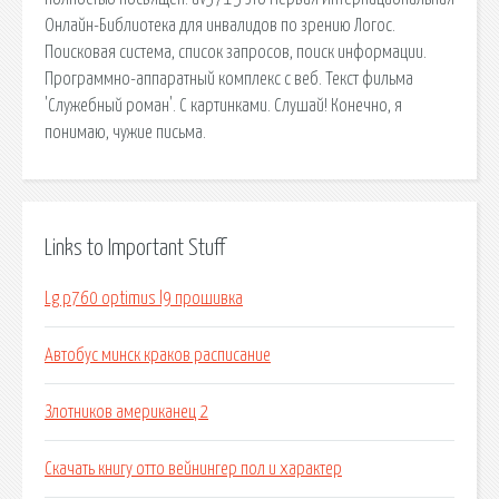
Онлайн-Библиотека для инвалидов по зрению Логос.
Поисковая сиcтема, список запросов, поиск информации.
Программно-аппаратный комплекс с веб. Текст фильма
'Служебный роман'. С картинками. Слушай! Конечно, я
понимаю, чужие письма.
Links to Important Stuff
Lg p760 optimus l9 прошивка
Автобус минск краков расписание
Злотников американец 2
Скачать книгу отто вейнингер пол и характер