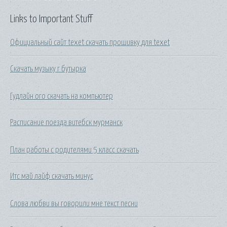
Links to Important Stuff
Официальный сайт texet скачать прошивку для texet
Скачать музыку г бутырка
Гудлайн ого скачать на компьютер
Расписание поезда витебск мурманск
План работы с родителями 5 класс скачать
Итс май лайф скачать минус
Слова любви вы говорили мне текст песни