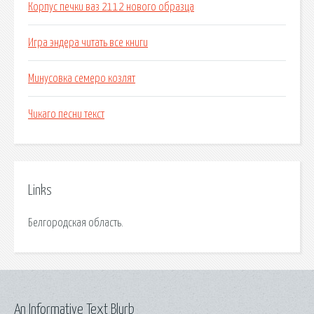
Корпус печки ваз 2112 нового образца
Игра эндера читать все книги
Минусовка семеро козлят
Чикаго песни текст
Links
Белгородская область.
An Informative Text Blurb