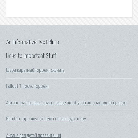
An Informative Text Blurb
Links to Important Stuff
Шура каретный торрент скачать
Fallout 3 nodvd торрент
Автовокзал тольятти расписание автобусов автозаводский район
Изгиб гитары желтой текст песни под гитару
Англия для детей презентация