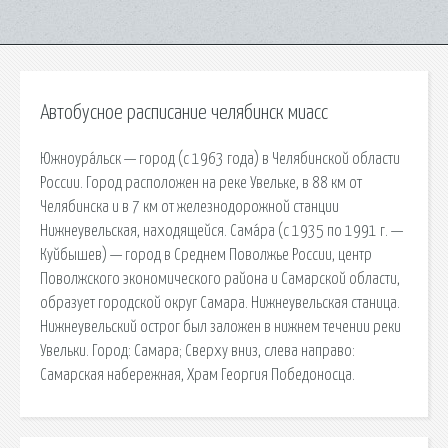
Автобусное расписание челябинск миасс
Южноура́льск — город (с 1963 года) в Челябинской области
России. Город расположен на реке Увельке, в 88 км от
Челябинска и в 7 км от железнодорожной станции
Нижнеувельская, находящейся. Сама́ра (с 1935 по 1991 г. —
Куйбышев) — город в Среднем Поволжье России, центр
Поволжского экономического района и Самарской области,
образует городской округ Самара. Нижнеувельская станица.
Нижнеувельский острог был заложен в нижнем течении реки
Увельки. Город: Самара; Сверху вниз, слева направо:
Самарская набережная, Храм Георгия Победоносца.