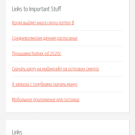
Links to Important Stuff
Когда выйдет книга гарри поттер 8
Средневолжская дачная расписание
Прошивка humax nd 2020c
Скачать карту на майнкрафт на островах смерти
А записки с голубками скачать минус
Мобильное приложение для гостиниц
Links