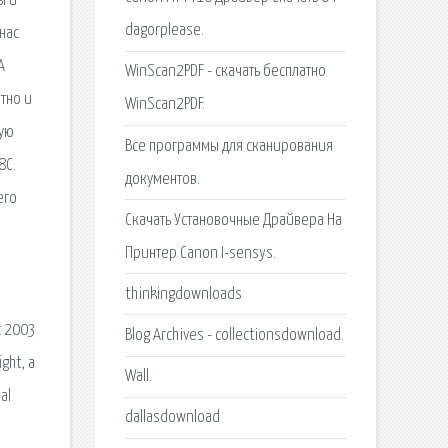
ы и
dagorplease.
нас
A
WinScan2PDF - скачать бесплатно
тно и
WinScan2PDF.
ную
Все программы для сканирования
8C.
документов.
его
Скачать Установочные Драйвера На
Принтер Canon I-sensys.
thinkingdownloads
с 2003
Blog Archives - collectionsdownload.
ght, a
Wall.
al
dallasdownload