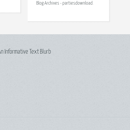
Blog Archives - partiesdownload.
n Informative Text Blurb