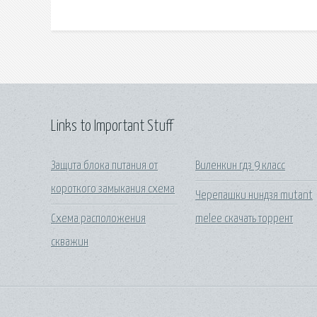
Links to Important Stuff
Защита блока питания от
Виленкин гдз 9 класс
короткого замыкания схема
Черепашки ниндзя mutant
Схема расположения
melee скачать торрент
скважин