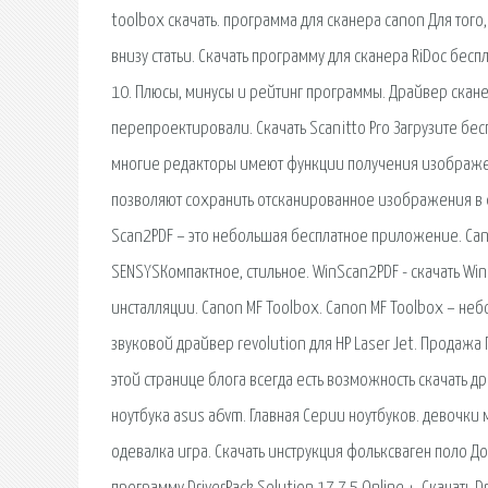
toolbox скачать. программа для сканера canon Для того
внизу статьи. Скачать программу для сканера RiDoc бесп
10. Плюсы, минусы и рейтинг программы. Драйвер скан
перепроектировали. Скачать Scanitto Pro Загрузите бе
многие редакторы имеют функции получения изображен
позволяют сохранить отсканированное изображения в ф
Scan2PDF – это небольшая бесплатное приложение. Cano
SENSYSКомпактное, стильное. WinScan2PDF - скачать Wi
инсталляции. Canon MF Toolbox. Canon MF Toolbox – не
звуковой драйвер revolution для HP Laser Jet. Продажа
этой странице блога всегда есть возможность скачать д
ноутбука asus a6vm. Главная Серии ноутбуков. девочк
одевалка игра. Скачать инструкция фольксваген поло До