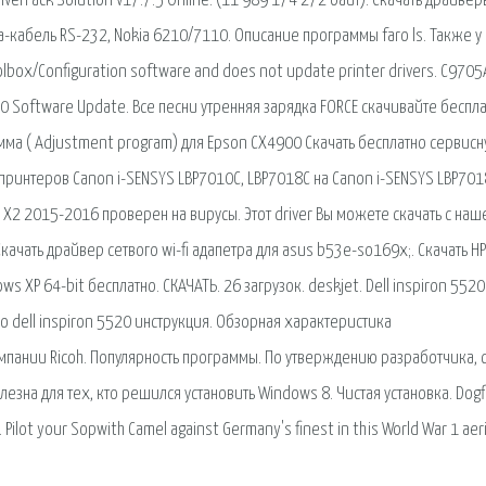
riverPack Solution v17.7.5 Online. (11 989 174 272 байт). Скачать драйвер
-кабель RS-232, Nokia 6210/7110. Описание программы faro ls. Также у 
box/Configuration software and does not update printer drivers. C9705
00 Software Update. Все песни утренняя зарядка FORCE скачивайте беспла
мма ( Adjustment program) для Epson CX4900 Скачать бесплатно сервис
 принтеров Canon i-SENSYS LBP7010C, LBP7018C на Canon i-SENSYS LBP701
 X2 2015-2016 проверен на вирусы. Этот driver Вы можете скачать с наш
качать драйвер сетвого wi-fi адапетра для asus b53e-so169x;. Скачать HP
ows XP 64-bit бесплатно. СКАЧАТЬ. 26 загрузок. deskjet. Dell inspiron 5520
о dell inspiron 5520 инструкция. Обзорная характеристика
омпании Ricoh. Популярность программы. По утверждению разработчика, 
езна для тех, кто решился установить Windows 8. Чистая установка. Dogfi
ilot your Sopwith Camel against Germany's finest in this World War 1 aeri