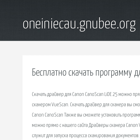
oneiniecau.gnubee.org
Бесплатно скачать программу д
Скачать драйвер для Canon CanoScan LiDE 25 можно прям
сканером VueScan. Скачать драйвер для сканера вы смо
Canon CanoScan Также вы сможете установить программ
можно прямо с нашего сайта Драйверы сканера Canon V
служит для запуска процесса сканирования документов. 