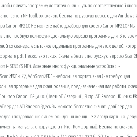
, чтобы скачать программу достаточно кликнуть по соответствующей кноп
латно. Canon MF Toolbox скачать бесплатно русскую версию для Windows 7 
ера Canon MP210 Не можете найти драйвер для своего Canon MP210? Мы
сплатно пробную полнофункциональную версию программы для. В то врем
ий со сканера, есть также отдельные программы для этих целей, кото
ормате pdf. Несколько таких. Скачать бесплатно русскую версию Scan2P
n i- SENSYS MF4. Лазерные многофункциональные устройства i-
nScan2PDF 4.77, WinScan2PDF - небольшая портативная (не требующая
большая программа для сканирования, предназначенная для работы. скач
 Принтер Canon LBP-5000 (Цветной Лазерный, 8 стр. ATI Radeon HD 2400 P
райвер для ATI Radeon Здесь Вы можете бесплатно скачать драйвер для
и модели поздравления с днем рождения женщине 22 года картинки дев
кументы, мануалы, инструкции и т. Итог Комфортный. Бесплатно скачать