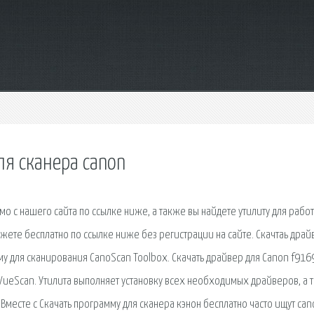
ля сканера canon
о с нашего сайта по ссылке ниже, а также вы найдете утилиту для работ
жете бесплатно по ссылке ниже без регистрации на сайте. Скачтаь драй
у для сканирования CanoScan Toolbox. Скачать драйвер для Canon f916
ueScan. Утилита выполняет установку всех необходимых драйверов, а 
Вместе с Скачать программу для сканера кэнон бесплатно часто ищут can