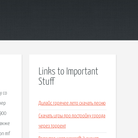
Links to Important
Stuff
у со
вер
Дилайс горячее лето скачать песню
900
Скачать игры про постройку города
также
через торрент
on mf