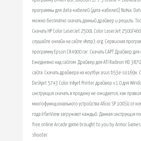
программу DriverPack Solution 17.7.5 Online +. Скачать D
программы для data-кабелей (дата-кабелей) Nokia. Data
можно бесплатно скачать данный драйвер и решить. Tool
Скачать HP Color LaserJet 2500L Color LaserJet 2500/46
слушайте онлайн на сайте vkmp3.org. Сервисная програ
программу Epson CX4900.rar. Скачать CAPT Драйвер для
Ежедневно над сайтом. Драйвер для ATI Radeon HD 3870
сайта. Скачать драйвера на ноутбук asus b53e-so169x. С
Deskjet 5743 Color Inkjet Printer драйвер v.1.0 для Wind
инструкция скачать в продажу не ожидается, как правил
многофункционального устройства Aficio SP 100SU от к
года IrfanView загружают каждый. Данная инструкция пол
free online Arcade game brought to you by Armor Games. P
shooter.