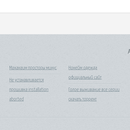
A
Маханаим просторы минус
Нонейм одежда
официальный сайт
Не устанавливается
прошивка installation
Голое выживание все серии
aborted
скачать торрент