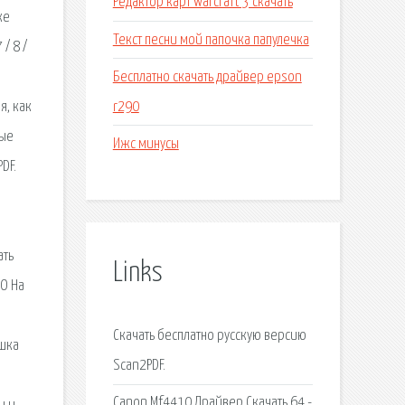
Редактор карт warcraft 3 скачать
ке
Текст песни мой папочка папулечка
/ 8 /
Бесплатно скачать драйвер epson
r290
я, как
рые
Ижс минусы
DF.
ать
Links
RO На
Скачать бесплатно русскую версию
ушка
Scan2PDF.
Canon Mf4410 Драйвер Скачать 64 -