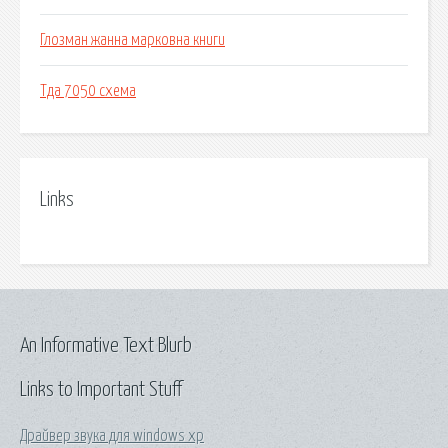
Глозман жанна марковна книги
Тда 7050 схема
Links
An Informative Text Blurb
Links to Important Stuff
Драйвер звука для windows xp