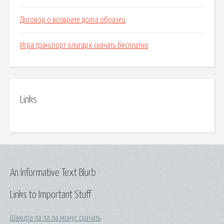
Договор о возврате долга образец
Игра транспорт олигарх скачать бесплатно
Links
An Informative Text Blurb
Links to Important Stuff
Шакира ла ла ла минус скачать