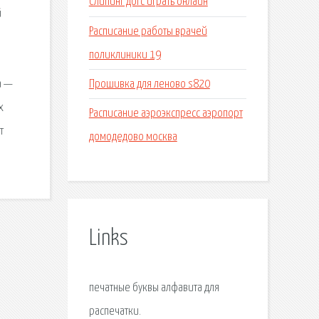
Слипинг догс играть онлайн
й
Расписание работы врачей
поликлиники 19
Прошивка для леново s820
а —
х
Расписание аэроэкспресс аэропорт
т
домодедово москва
Links
печатные буквы алфавита для
распечатки.