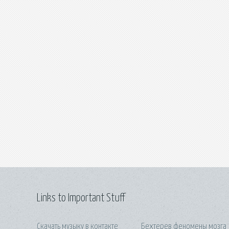
Links to Important Stuff
Скачать музыку в контакте
Бехтерев феномены мозга