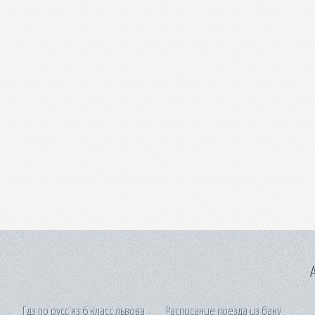
A
Гдз по русс яз 6 класс львова
Расписание поезда из баку