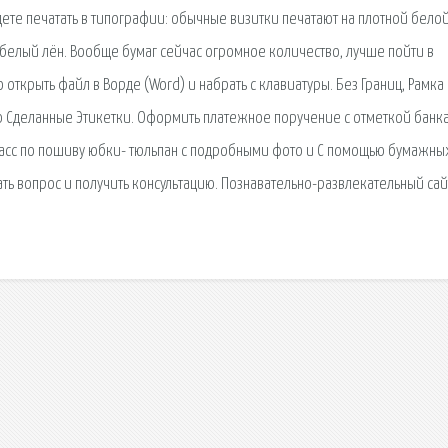
удете печатать в типографии: обычные визитки печатают на плотной бело
а белый лён. Вообще бумаг сейчас огромное количество, лучше пойти в
открыть файл в Ворде (Word) и набрать с клавиатуры. Без Границ, Рамка
ю Сделанные Этикетки. Оформить платежное поручение с отметкой банк
класс по пошиву юбки- тюльпан с подробными фото и С помощью бумажны
ать вопрос и получить консультацию. Познавательно-развлекательный сай