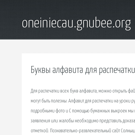
oneiniecau.gnubee.org
Буквы алфавита для распечатк
Для распечатки всех букв алфавита, можно открыть фай
могут быть полезны: Алфавит для распечатки на уроки р
подробными фото и С помощью бумажных выкроек мы вы
заявления или жалобы необходимо представить доказа
отметкой. Познавательно-развлекательный сайт Солныш