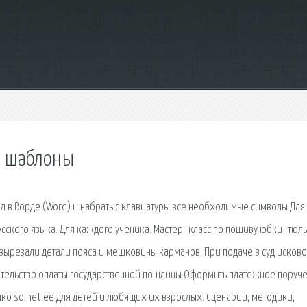
и шаблоны
л в Ворде (Word) и набрать с клавиатуры все необходимые символы.Для
усского языка. Для каждого ученика. Мастер- класс по пошиву юбки- тюль
резали детали пояса и мешковины карманов. При подаче в суд исково
тельство оплаты государственной пошлины.Оформить платежное поруче
ко solnet.ee для детей и любящих их взрослых. Сценарии, методики,