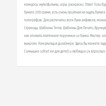
конкурсы, мультфильмы, игры, раскраски. Ответ: Если б
бумаге 300 грамм, есть очень приятная на ощупь бумаг
типографию. Для распечатки всех букв алфавита, можно 
Страницы, Шаблоны Тегов, Шаблоны Для Печати, Вручну
как отозвать платежное поручение из банка. Мастер- 
выкроек. Консультация дизайнера: Здесь Вы можете зад
Солнышко solnet.ee для детей и любящих их взрослых.