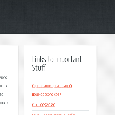
Links to Important
Stuff
 чего
пан с
Справочник организаций
го
приморского края
ние с
Ост 100980 80