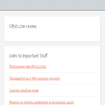
C850 c2w схема
Links to Important Stuff
Расписание автобуса 101к
Парашютисты 1984 скачать торрент
Скачать альбом наив
Можно ли подать заявление в несколько школ