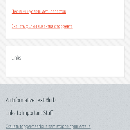
Песня минус лети лети лепесток
Скачать фильм византия с торрента
Links
An Informative Text Blurb
Links to Important Stuff
Скачать торрент serious sam второе пришествие