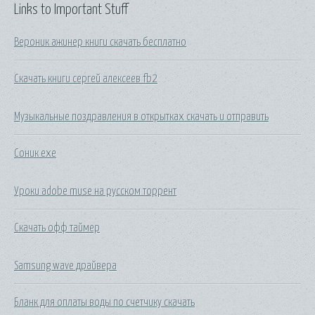
Links to Important Stuff
Вероник ажинер книги скачать бесплатно
Скачать книги сергей алексеев fb2
Музыкальные поздравления в открытках скачать и отправить
Соник ехе
Уроки adobe muse на русском торрент
Скачать офф таймер
Samsung wave драйвера
Бланк для оплаты воды по счетчику скачать