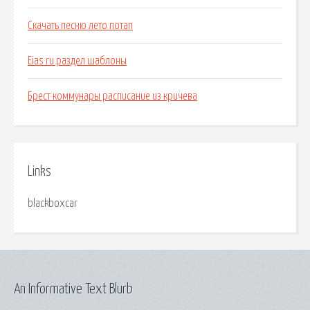
Скачать песню лето потап
Eias ru раздел шаблоны
Брест коммунары расписание из кричева
Links
blackboxcar
An Informative Text Blurb