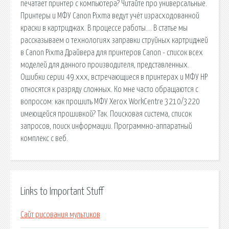
печатает принтер с компьютера? Читайте про универсальные.
Принтеры и МФУ Canon Pixma ведут учёт израсходованной
краски в картриджах. В процессе работы…. В статье мы
рассказываем о технологиях заправки струйных картриджей
в Canon Pixma Драйвера для принтеров Canon - список всех
моделей для данного производителя, представленных.
Ошибки серии 49.xxx, встречающиеся в принтерах и МФУ HP
относятся к разряду сложных. Ко мне часто обращаются с
вопросом: как прошить МФУ Xerox WorkCentre 3210/3220
имеющейся прошивкой? Так. Поисковая сиcтема, список
запросов, поиск информации. Программно-аппаратный
комплекс с веб.
Links to Important Stuff
Сайт рисования мультиков