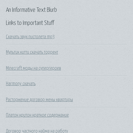
An Informative Text Blurb
Links to Important Stuff
Скачать звук пистолета mp3
Мультик китти скачать торрент
Minecraft моды на супергероев
Harmony скачать
Расторжение договор мены квартиры
Платон критон краткое содержание
Договор частного найма на работу