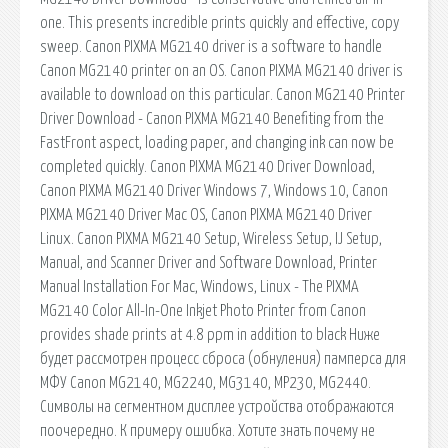
one. This presents incredible prints quickly and effective, copy
sweep. Canon PIXMA MG2140 driver is a software to handle
Canon MG2140 printer on an OS. Canon PIXMA MG2140 driver is
available to download on this particular. Canon MG2140 Printer
Driver Download - Canon PIXMA MG2140 Benefiting from the
FastFront aspect, loading paper, and changing ink can now be
completed quickly. Canon PIXMA MG2140 Driver Download,
Canon PIXMA MG2140 Driver Windows 7, Windows 10, Canon
PIXMA MG2140 Driver Mac OS, Canon PIXMA MG2140 Driver
Linux. Canon PIXMA MG2140 Setup, Wireless Setup, IJ Setup,
Manual, and Scanner Driver and Software Download, Printer
Manual Installation For Mac, Windows, Linux - The PIXMA
MG2140 Color All-In-One Inkjet Photo Printer from Canon
provides shade prints at 4.8 ppm in addition to black Ниже
будет рассмотрен процесс сброса (обнуления) памперса для
МФУ Canon MG2140, MG2240, MG3140, MP230, MG2440.
Символы на сегментном дисплее устройства отображаются
поочередно. К примеру ошибка. Хотите знать почему не