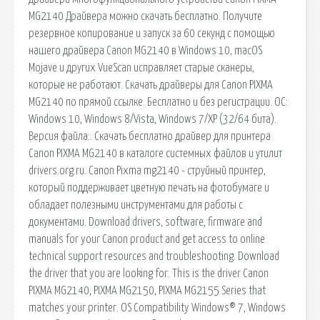
MG2140 Драйвера можно скачать бесплатно. Получите
резервное копирование и запуск за 60 секунд с помощью
нашего драйвера Canon MG2140 в Windows 10, macOS
Mojave и других VueScan исправляет старые сканеры,
которые не работают. Скачать драйверы для Canon PIXMA
MG2140 по прямой ссылке. Бесплатно и без регистрации. ОС:
Windows 10, Windows 8/Vista, Windows 7/XP (32/64 бита).
Версия файла:. Скачать бесплатно драйвер для принтера
Canon PIXMA MG2140 в каталоге системных файлов и утилит
drivers.org.ru. Canon Pixma mg2140 - струйный принтер,
который поддерживает цветную печать на фотобумаге и
обладает полезными инструментами для работы с
документами. Download drivers, software, firmware and
manuals for your Canon product and get access to online
technical support resources and troubleshooting. Download
the driver that you are looking for. This is the driver Canon
PIXMA MG2140, PIXMA MG2150, PIXMA MG2155 Series that
matches your printer. OS Compatibility Windows® 7, Windows