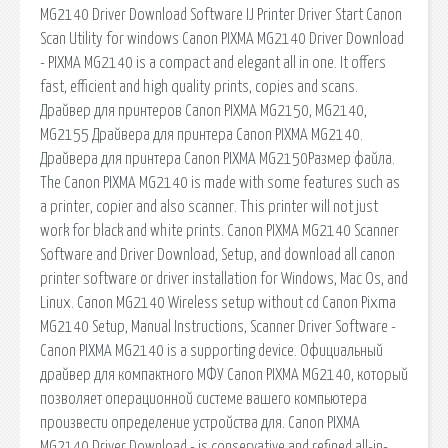
MG2140 Driver Download Software IJ Printer Driver Start Canon
Scan Utility for windows Canon PIXMA MG2140 Driver Download
- PIXMA MG2140 is a compact and elegant all in one. It offers
fast, efficient and high quality prints, copies and scans.
Драйвер для принтеров Canon PIXMA MG2150, MG2140,
MG2155 Драйвера для принтера Canon PIXMA MG2140.
Драйвера для принтера Canon PIXMA MG2150Размер файла.
The Canon PIXMA MG2140 is made with some features such as
a printer, copier and also scanner. This printer will not just
work for black and white prints. Canon PIXMA MG2140 Scanner
Software and Driver Download, Setup, and download all canon
printer software or driver installation for Windows, Mac Os, and
Linux. Canon MG2140 Wireless setup without cd Canon Pixma
MG2140 Setup, Manual Instructions, Scanner Driver Software -
Canon PIXMA MG2140 is a supporting device. Официальный
драйвер для компактного МФУ Canon PIXMA MG2140, который
позволяет операционной системе вашего компьютера
произвести определение устройства для. Canon PIXMA
MG2140 Driver Download - is conservative and refined all-in-