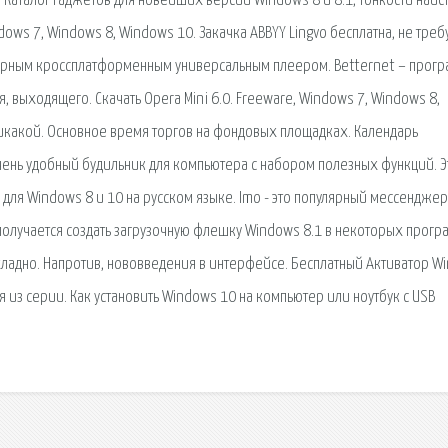
ы. Каталог гаджетов для новейших версий Windows 8 и 8.1, тонкости найс
ndows 7, Windows 8, Windows 10. Закачка ABBYY Lingvo бесплатна, не треб
улярным кроссплатформенным универсальным плеером. Betternet – прог
 выходящего. Скачать Opera Mini 6.0. Freeware, Windows 7, Windows 8,
 никакой. Основное время торгов на фондовых площадках. Календарь
очень удобный будильник для компьютера с набором полезных функций. Э
для Windows 8 и 10 на русском языке. Imo - это популярный мессенджер
получается создать загрузочную флешку Windows 8.1 в некоторых прогр
рохладно. Напротив, нововведения в интерфейсе. Бесплатный Активатор W
 из серии. Как установить Windows 10 на компьютер или ноутбук с USB