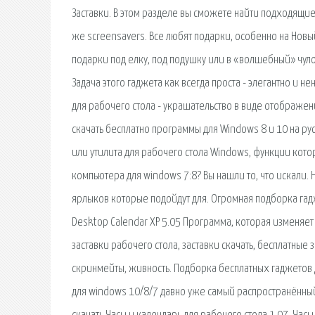
Заставки. В этом разделе вы сможете найти подходящие
же screensavers. Все любят подарки, особенно на Новый 
подарки под елку, под подушку или в «волшебный» чуло
Задача этого гаджета как всегда проста - элегантно и
для рабочего стола - украшательство в виде отображен
скачать бесплатно программы для Windows 8 и 10 на р
или утилита для рабочего стола Windows, функции кот
компьютера для windows 7:8? Вы нашли то, что искали. 
ярлыков которые подойдут для. Огромная подборка гад
Desktop Calendar XP 5.05 Программа, которая изменяет
заставки рабочего стола, заставки скачать, бесплатные 
скринмейты, живность. Подборка бесплатных гаджетов 
для windows 10/8/7 давно уже самый распространённый