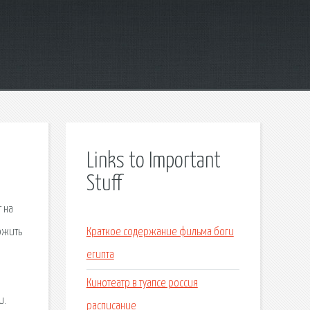
Links to Important
Stuff
 на
ожить
Краткое содержание фильма боги
египта
Кинотеатр в туапсе россия
и.
расписание