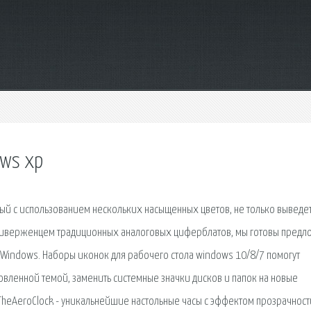
ows xp
ный с использованием нескольких насыщенных цветов, не только выведет
 приверженцем традиционных аналоговых циферблатов, мы готовы предл
Windows. Наборы иконок для рабочего стола windows 10/8/7 помогут
овленной темой, заменить системные значки дисков и папок на новые
 TheAeroClock - уникальнейшие настольные часы с эффектом прозрачност