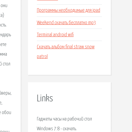
 они
Программы необходимые для ipad
са)
Weekend скачать бесплатно mp3
сть.
Terminal android wifi
ендарь
жете
Скачать альбом final straw snow
амма
patrol
й стол
йверы,
Links
е,
е обои
Гаджеты часы на рабочий стол
Windows 7:8 - скачать.