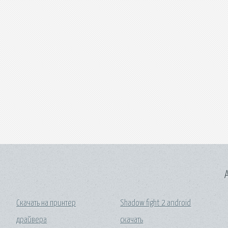
A
Скачать на принтер
Shadow fight 2 android
драйвера
скачать