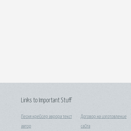
Links to Important Stuff
Песня крейсер аврора текст
Договор на изготовление
автор
сайта