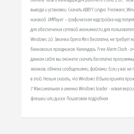
скачать Часы и календарь для рабочего стола 1.07, Час
вывода и установки. Скачать ABBYY Lingvo. Freeware, Wi
никакой. UMPlayer – графическая надстройка над поп
для обеспечения сетевой анонимности для пользователя,
Windows 10. Закачка Opera Mini бесплатна, не требует
банковских праздников. Календарь. Free Alarm Clock - 
данном сайте вы сможете скачать бесплатно программы 
звонков, обмена сообщениями, файлами. Если у вас не 
в этой. Нельзя сказать, что Windows 8 была принята п
7 Максимальная а именно Windows loader - новая версия
флешки или диска. Пошаговая подробная.