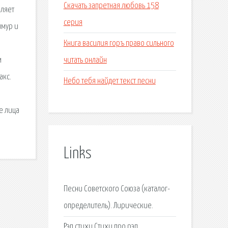
Скачать запретная любовь 158
вляет
серия
имур и
Книга василия горъ право сильного
читать онлайн
м
акс.
Небо тебя найдет текст песни
е лица
Links
Песни Советского Союза (каталог-
определитель). Лирические.
Рэп стихи Стихи про рэп.