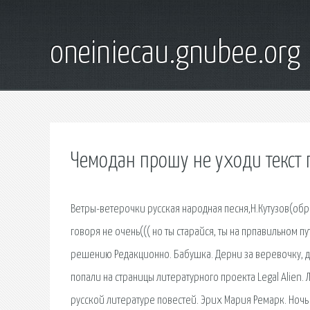
oneiniecau.gnubee.org
Чемодан прошу не уходи текст 
Ветры-ветерочки русская народная песня,Н.Кутузов(обр.)
говоря не очень((( но ты старайся, ты на прпавильном
решению Редакционно. Бабушка. Дерни за веревочку, дит
попали на страницы литературного проекта Legal Alien. 
русской литературе повестей. Эрих Мария Ремарк. Ночь