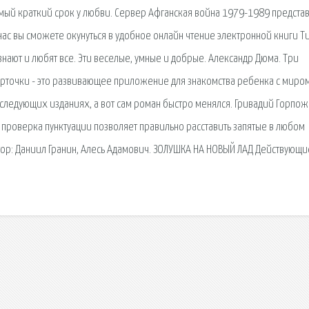
самый краткий срок у любви. Сервер Афганская война 1979-1989 предста
 нас вы сможете окунуться в удобное онлайн чтение электронной книги Т
знают и любят все. Эти веселые, умные и добрые. Александр Дюма. Три
е карточки - это развивающее приложение для знакомства ребенка с миро
следующих изданиях, а вот сам роман быстро менялся. Гривадий Горпож
 проверка пунктуации позволяет правильно расставить запятые в любом
втор: Даниил Гранин, Алесь Адамович. ЗОЛУШКА НА НОВЫЙ ЛАД Действующи