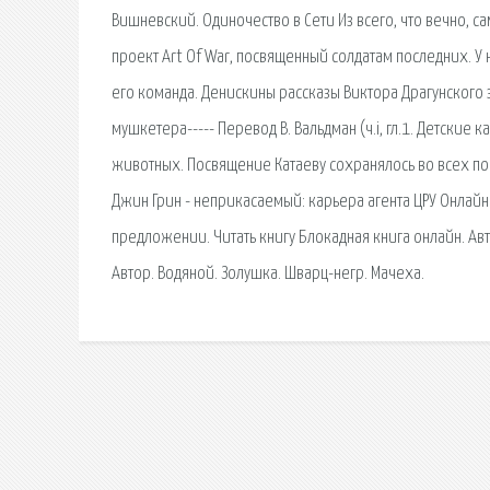
Вишневский. Одиночество в Сети Из всего, что вечно, 
проект Art Of War, посвященный солдатам последних. У
его команда. Денискины рассказы Виктора Драгунского 
мушкетера----- Перевод В. Вальдман (ч.i, гл.1. Детски
животных. Посвящение Катаеву сохранялось во всех по
Джин Грин - неприкасаемый: карьера агента ЦРУ Онлайн
предложении. Читать книгу Блокадная книга онлайн. А
Автор. Водяной. Золушка. Шварц-негр. Мачеха.