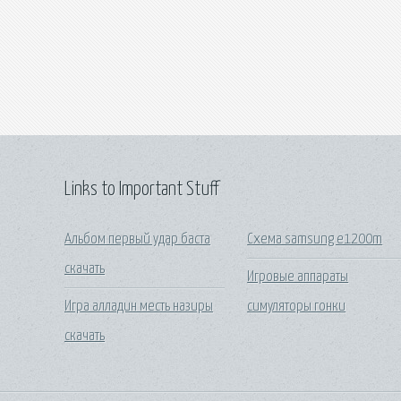
Links to Important Stuff
Альбом первый удар баста
Схема samsung e1200m
скачать
Игровые аппараты
Игра алладин месть назиры
симуляторы гонки
скачать