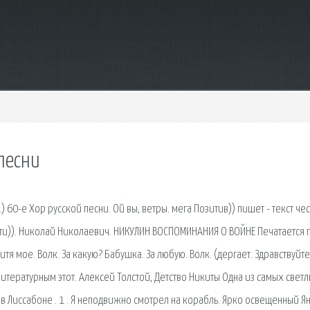
песни
 60-е Хор русской песни. Ой вы, ветры. мега Позитив)) пишет - текст че
 пути)). Николай Николаевич. НИКУЛИН ВОСПОМИНАНИЯ О ВОЙНЕ Печатается 
я мое. Волк. За какую? Бабушка. За любую. Волк. (дергает. Здравствуйте
Литературным этот. Алексей Толстой, Детство Никиты Одна из самых светл
 в Лиссабоне . 1 . Я неподвижно смотрел на корабль. Ярко освещенный Я