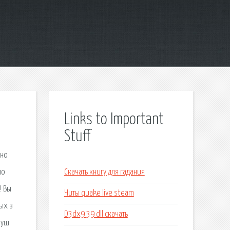
Links to Important
Stuff
сно
по
Скачать книгу для гадания
! Вы
Читы quake live steam
ых в
D3dx9 39 dll скачать
нуш