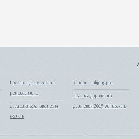
A
Презентация ремесла и
Random mahjong pro
ремесленники
Правила дорожного
Дура сати казанова песня
движения 2015 pdf скачать
скачать