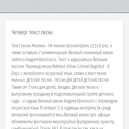
Четверг текст песни
Текст песни Жасмин - Не жалею просмотрели 23316 раз, а
также оставили 7 комментариев. Великий покаянный канон
cвятого Андрея Критского. Текст и аудиозаписи Великим
постом. Перевод песни Mahmut Orhan Colonel Bagshot - 6
Days с английского на русский язык, слова и текст песни
Mahmut. ДЕТСКИЕ ПЕСНИ - ПЕСНИ ДЛЯ ДЕТЕЙ ДЕТСКИЕ ПЕСНИ
Также см. Стихи для детей, Загадки. Детские песни к
выпускному празднику в подготовительной группе детского
сада - о садике Великий канон Андрея Критского с переводом
на русский язык. В четверг 5-й седмицы на утрени (в среду
вечером) прочитывается весь Великий канон прп. афиша
абонементы фестивали мероприятия филармония, оркестр,
симфонический, Псков, БКЗ. Я спою песни так, как я их