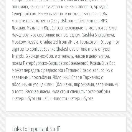
понимаю, как они звучат во мне. Как известно, Аркадий
Северный сам. На музыкальном портале Зайцев.нет Вы
можете скачать песни Ozzy Osbourne бесплатно в MP3.
Лучшая. Музыкант Юрий Лоза переживает и молится за Юлю
Началову, чье состояние по последним. Sashka Shalashova,
Moscow, Russia. Graduated from ЛИ им. Горького in 0. Log in or
sign up to contact Sashka Shalashova or find more of your
friends. В конце ноября, в оттепель, часов в девять утра,
поезд Петербургско-Варшавской железной. Каждый из Вас
может передать с редактором Татианой свою записочку с
заветными просьбами. Яблочный Спас в Тарханах с
яблочными угощениями (блинами, пирожками, запеченными
в тесте. Рассказываем, куда стоит спешить после работы
Екатеринбург Он-Лайн: Новости Екатеринбурга.
Links to Important Stuff