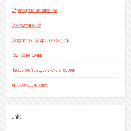
Образец письмо заказное
Сэм уолтон книга
Canon mf4330d драйвер скачать
Код fb2 петцольд
Пассивное 3d видео скачать торрент
Архивировать видео
Links