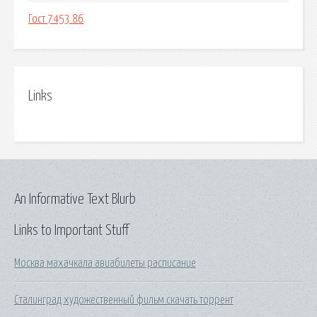
Гост 7453 86
Links
An Informative Text Blurb
Links to Important Stuff
Москва махачкала авиабилеты расписание
Сталинград художественный фильм скачать торрент