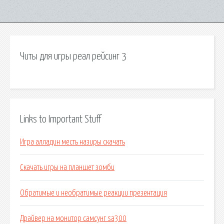
Читы для игры реал рейсинг 3
Links to Important Stuff
Игра алладин месть назиры скачать
Скачать игры на планшет зомби
Обратимые и необратимые реакции презентация
Драйвер на монитор самсунг sa300