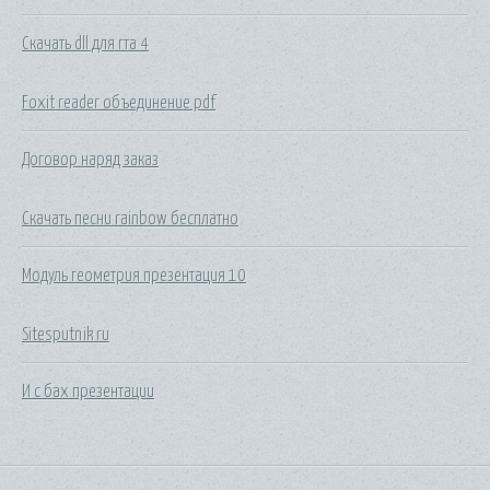
Скачать dll для гта 4
Foxit reader объединение pdf
Договор наряд заказ
Скачать песни rainbow бесплатно
Модуль геометрия презентация 10
Sitesputnik ru
И с бах презентации