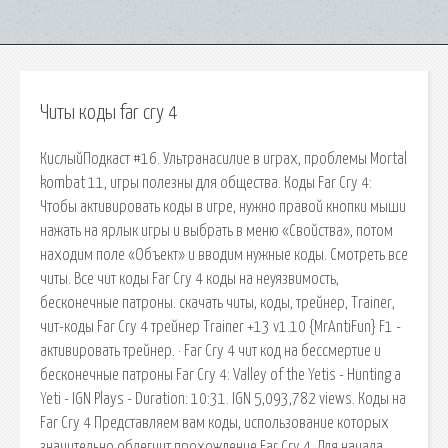
Читы коды far cry 4
КислыйПодкаст #16. Ультранасилие в играх, проблемы Mortal
kombat 11, игры полезны для общества. Коды Far Cry 4:
Чтобы активировать коды в игре, нужно правой кнопки мыши
нажать на ярлык игры и выбрать в меню «Свойства», потом
находим поле «Объект» и вводим нужные коды. Смотреть все
читы. Все чит коды Far Cry 4 коды на неуязвимость,
бесконечные патроны. скачать читы, коды, трейнер, Trainer,
чит-коды Far Cry 4 трейнер Trainer +13 v1.10 {MrAntiFun} F1 -
активировать трейнер. · Far Cry 4 чит код на бессмертие и
бесконечные патроны Far Cry 4: Valley of the Yetis - Hunting a
Yeti - IGN Plays - Duration: 10:31. IGN 5,093,782 views. Коды на
Far Cry 4 Представляем вам коды, использование которых
значительно облегчит прохождение Far Cry 4. Для начала