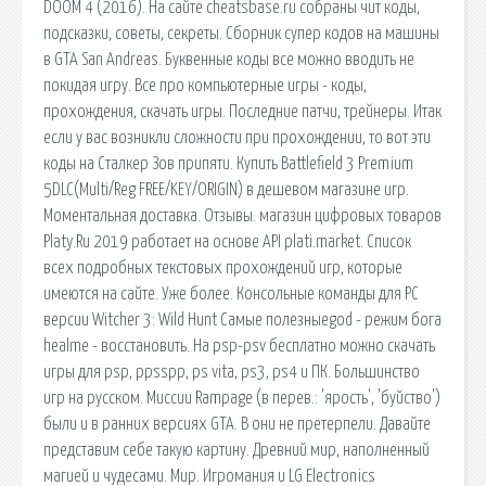
DOOM 4 (2016). На сайте cheatsbase.ru собраны чит коды,
подсказки, советы, секреты. Сборник супер кодов на машины
в GTA San Andreas. Буквенные коды все можно вводить не
покидая игру. Все про компьютерные игры - коды,
прохождения, скачать игры. Последние патчи, трейнеры. Итак
если у вас возникли сложности при прохождении, то вот эти
коды на Сталкер Зов припяти. Купить Battlefield 3 Premium
5DLC(Multi/Reg FREE/KEY/ORIGIN) в дешевом магазине игр.
Моментальная доставка. Отзывы. магазин цифровых товаров
Platy.Ru 2019 работает на основе API plati.market. Список
всех подробных текстовых прохождений игр, которые
имеются на сайте. Уже более. Консольные команды для PC
версии Witcher 3: Wild Hunt Самые полезныеgod - режим бога
healme - восстановить. На psp-psv бесплатно можно скачать
игры для psp, ppsspp, ps vita, ps3, ps4 и ПК. Большинство
игр на русском. Миссии Rampage (в перев.: 'ярость', 'буйство')
были и в ранних версиях GTA. В они не претерпели. Давайте
представим себе такую картину. Древний мир, наполненный
магией и чудесами. Мир. Игромания и LG Electronics