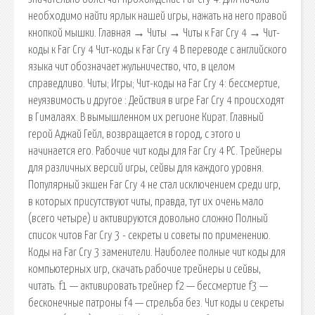
необходимо найти ярлык нашей игры, нажать на него правой
кнопкой мышки. Главная → Читы → Читы к Far Cry 4 → Чит-
коды к Far Cry 4 Чит-коды к Far Cry 4 В переводе с английского
языка чит обозначает жульничество, что, в целом
справедливо. Читы; Игры; Чит-коды на Far Cry 4: бессмертие,
неуязвимость и другое : Действия в игре Far Cry 4 происходят
в Гималаях. В вымышленном их регионе Кират. Главный
герой Аджай Гейл, возвращается в город, с этого и
начинается его. Рабочие чит коды для Far Cry 4 PC. Трейнеры
для различных версий игры, сейвы для каждого уровня.
Популярный экшен Far Cry 4 не стал исключением среди игр,
в которых присутствуют читы, правда, тут их очень мало
(всего четыре) и активируются довольно сложно Полный
список читов Far Cry 3 - секреты и советы по применению.
Коды на Far Cry 3 заменители. Наиболее полные чит коды для
компьютерных игр, скачать рабочие трейнеры и сейвы,
читать. f1 — активировать трейнер f2 — бессмертие f3 —
бесконечные патроны f4 — стрельба без. Чит коды и секреты