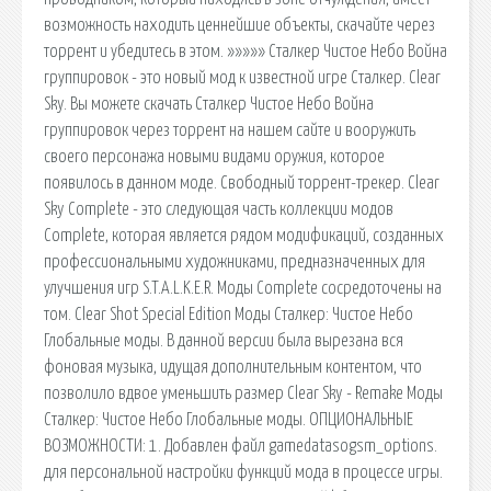
возможность находить ценнейшие объекты, скачайте через
торрент и убедитесь в этом. »»»»» Сталкер Чистое Небо Война
группировок - это новый мод к известной игре Сталкер. Clear
Sky. Вы можете скачать Сталкер Чистое Небо Война
группировок через торрент на нашем сайте и вооружить
своего персонажа новыми видами оружия, которое
появилось в данном моде. Свободный торрент-трекер. Clear
Sky Complete - это следующая часть коллекции модов
Complete, которая является рядом модификаций, созданных
профессиональными художниками, предназначенных для
улучшения игр S.T.A.L.K.E.R. Моды Complete сосредоточены на
том. Clear Shot Special Edition Моды Сталкер: Чистое Небо
Глобальные моды. В данной версии была вырезана вся
фоновая музыка, идущая дополнительным контентом, что
позволило вдвое уменьшить размер Clear Sky - Remake Моды
Сталкер: Чистое Небо Глобальные моды. ОПЦИОНАЛЬНЫЕ
ВОЗМОЖНОСТИ: 1. Добавлен файл gamedatasogsm_options.
для персональной настройки функций мода в процессе игры.