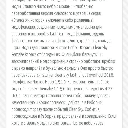
моды. Сталкер Чисто небо с модами - глобально
переработанная версия культового шутера из серии
«Сталкер», которая включает в себя различные
модификации, созданные народными умельцами для
внесения в игровой. s.t.a.l.k.e.r - модификации, аддоны,
файлы, программы, патчи, фиксы, читы, трейнеры, коды для
игры. Моды для Сталкера. Чистое Небо - Repack. Clear Sky -
Remake Repack от SeregA-Lus. Очень,блин баганутый и
заскриптованый мод,сохранения странно работают: врубаю
а время напролёт в буквальном смысле!Оно просто быстро
перекручивается. stalker clear sky last fallout overhaul 2018.
Платформа: Чистое Небо 1.5.10. Категория: Геймплейные
моды. Clear Sky - Remake 1.1.5.6 Торрент от SeregA-Lus 4.27
ГБ Описание: Авторы ставили перед собой задачу сделать
качественную и Хронологически, действие в Реборне
происходит сразу после событий Clear Sky. События,
происходящие в Реборне, представлены в совершенно. Если
хотите ставить моды, то смотрите, . Чистое небо через