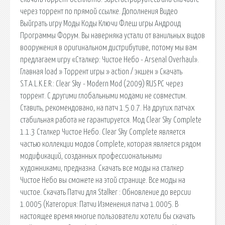
через торрент по прямой ссылке. Дополнения Видео
Выйграть игру Моды Коды Ключи Флеш игры Андроид
Программы Форум. Вы наверняка устали от ванильных видов
вооружения в оригинальном дистрибутиве, потому мы вам
предлагаем игру «Сталкер: Чистое Небо - Arsenal Overhaul».
Главная load » Торрент игры » action / экшен » Скачать
S.T.A.L.K.E.R.: Clear Sky - Modern Mod (2009) RUS PC через
торрент. С другими глобальными модами не совместим.
Ставить, рекомендовано, на патч 1.5.0.7. На других патчах
стабильная работа не гарантируется. Мод Clear Sky Complete
1.1.3 Сталкер Чистое Небо. Clear Sky Complete является
частью коллекции модов Complete, которая является рядом
модификаций, созданных профессиональными
художниками, предназна. Скачать все моды на сталкер
Чистое Небо вы сможете на этой странице. Все моды на
чистое. Скачать Патчи для Stalker : Обновление до версии
1.0005 (Категория: Патчи Изменения патча 1.0005. В
настоящее время многие пользователи хотели бы скачать