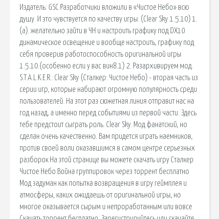
Издатель: GSC Разработчики вложили в «Чистое Небо» всю
душу. И это чувствуется по качеству игры. (Clear Sky 1.5.10) 1.
(а). желательно зайти в ЧН и настроить графику под DX10
динамическое освещение и вообще настроить, графику под
себя проверив работоспособность оригинальной игры
1.5.10.(особенно если у вас вин8.1) 2. Разархивируем мод.
S.T.A.L.K.E.R.: Clear Sky (Сталкер: Чистое Небо) - вторая часть из
серии игр, которые набирают огромную популярность среди
пользователей. На этот раз сюжетная линия отправит нас на
год назад, а именно перед событиями из первой части. Здесь
тебе предстоит сыграть роль. Clear Sky. Мод фанатский, но
сделан очень качественно. Вам придется играть наемников,
против своей воли оказавшимся в самом центре серьезных
разборок На этой странице вы можете скачать игру Сталкер
Чистое Небо Война группировок через торрент бесплатно
Мод задуман как попытка возвращения в игру геймплея и
атмосферы, каких ожидаешь от оригинальной игры, но
многое оказывается сырым и непроработанным или вовсе
Скачать торрент бесплатно. Зарегистрируйтесь или скачайте