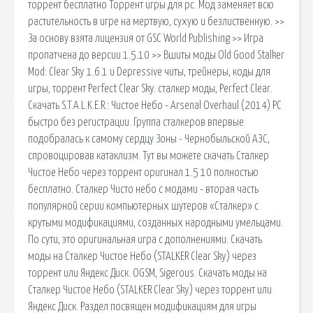
торрент бесплатно Торрент игры для pc. Мод заменяет всю
растительность в игре на мертвую, сухую и безлиственную. >>
За основу взята лицензия от GSC World Publishing >> Игра
пропатчена до версии 1.5.10 >> Вшиты моды Old Good Stalker
Mod: Clear Sky 1.6.1 и Depressive читы, трейнеры, коды для
игры, торрент Perfect Clear Sky. сталкер моды, Perfect Clear.
Скачать S.T.A.L.K.E.R.: Чистое Небо - Arsenal Overhaul (2014) PC
быстро без регистрации. Группа сталкеров впервые
подобралась к самому сердцу Зоны - Чернобыльской АЭС,
спровоцировав катаклизм. Тут вы можете скачать Сталкер
Чистое Небо через торрент оригинал 1.5 10 полностью
бесплатно. Сталкер Чисто небо с модами - вторая часть
популярной серии компьютерных шутеров «Сталкер» с
крутыми модификациями, созданных народными умельцами.
По сути, это оригинальная игра с дополнениями. Скачать
моды на Сталкер Чистое Небо (STALKER Clear Sky) через
торрент или Яндекс Диск. OGSM, Sigerous. Скачать моды на
Сталкер Чистое Небо (STALKER Clear Sky) через торрент или
Яндекс Диск. Раздел посвящен модификациям для игры