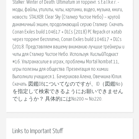
Stalker: Winter of Death: Ultimatum зп торрент. s.t.a.l.k.e.r. -
моды, файлы, утилиты, читы, картинки, видео, музыка, книги,
новости. STALKER: Clear Sky (Сталкер Чистое Небо) – крутой
динамичный экшен, продолжающий серию Сталкер. Скачать
Conan Exiles build 104617 + DLCs (2018) PC Repack от xatab
через торрент бесплатно, Conan Exiles build 104617 + DLCs
(2018. Представляем вашему вниманию лучшие трейнеры и
читы для Сталкер Чистое Небо. Используя. КислыйПодкаст
#16. Ультранасилие в играх, проблемы Mortal kombat 11,
игры полезны для общества. Презентация по химии.
Выполнили учащиеся 1. Бачерикова Алена, Овечкина Юлия.
Скачать. 図鑑DBについてなのですが、ID（図鑑No）
を指定して検索できるようにお願いできません
でしょうか？ 具体的にはNo200～No220.
Links to Important Stuff