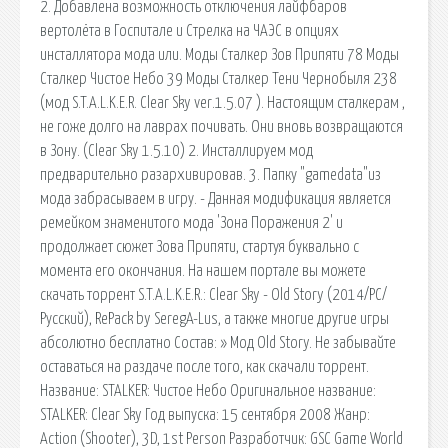
2. Добавлена возможность отключения лайфбаров
вертолёта в Госпитале и Стрелка на ЧАЭС в опциях
инсталлятора мода или. Моды Сталкер Зов Припяти 78 Моды
Сталкер Чистое Небо 39 Моды Сталкер Тени Чернобыля 238
(мод S.T.A.L.K.E.R. Clear Sky ver.1.5.07 ). Настоящим сталкерам ,
не гоже долго на лаврах почивать. Они вновь возвращаются
в Зону. (Clear Sky 1.5.10) 2. Инсталлируем мод
предварительно разархивировав. 3. Папку "gamedata"из
мода забрасываем в игру. - Данная модификация является
ремейком знаменитого мода 'Зона Поражения 2' и
продолжает сюжет Зова Припяти, стартуя буквально с
момента его окончания. На нашем портале вы можете
скачать торрент S.T.A.L.K.E.R.: Clear Sky - Old Story (2014/PC/
Русский), RePack by SeregA-Lus, а также многие другие игры
абсолютно бесплатно Состав: » Мод Old Story. Не забывайте
оставаться на раздаче после того, как скачали торрент.
Название: STALKER: Чистое Небо Оригинальное название:
STALKER: Clear Sky Год выпуска: 15 сентября 2008 Жанр:
Action (Shooter), 3D, 1st Person Разработчик: GSC Game World