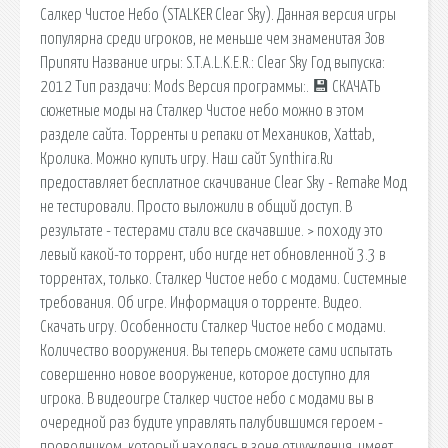
Салкер Чистое Небо (STALKER Clear Sky). Данная версия игры
популярна среди игроков, не меньше чем знаменитая Зов
Припяти Название игры: S.T.A.L.K.E.R.: Clear Sky Год выпуска:
2012 Тип раздачи: Mods Версия программы:. 💾 СКАЧАТЬ
сюжетные моды на Сталкер Чистое небо можно в этом
разделе сайта. Торренты и репаки от Механиков, Xattab,
Кролика. Можно купить игру. Наш сайт Synthira.Ru
предоставляет бесплатное скачивание Clear Sky - Remake Мод
не тестировали. Просто выложили в общий доступ. В
результате - тестерами стали все скачавшие. > походу это
левый какой-то торрент, ибо нигде нет обновленной 3.3 в
торрентах, только. Сталкер Чистое небо с модами. Системные
требования. Об игре. Информация о торренте. Видео.
Скачать игру. Особенности Сталкер Чистое небо с модами.
Количество вооружения. Вы теперь сможете сами испытать
совершенно новое вооружение, которое доступно для
игрока. В видеоигре Сталкер чистое небо с модами вы в
очередной раз будите управлять палубившимся героем -
проводником, который находясь в зоне отчуждения, имеет