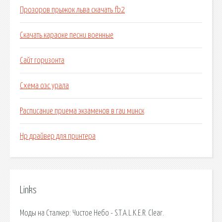
Прозоров прыжок льва скачать fb2
Скачать караоке песни военные
Сайт горизонта
Схема оэс урала
Расписание приема экзаменов в гаи минск
Hp драйвер для принтера
Links
Моды на Сталкер: Чистое Небо - S.T.A.L.K.E.R. Clear.