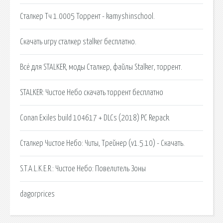
Сталкер Тч 1.0005 Торрент - kamyshinschool.
Скачать игру сталкер stalker бесплатно.
Всё для STALKER, моды Сталкер, файлы Stalker, торрент.
STALKER: Чистое Небо скачать торрент бесплатно
Conan Exiles build 104617 + DLCs (2018) PC Repack.
Сталкер Чистое Небо: Читы, Трейнер (v1.5.10) - Скачать.
S.T.A.L.K.E.R.: Чистое Небо: Повелитель Зоны
dagorprices