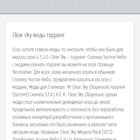
Clear sky моды торрент
Если хотите ставить моды, то смотрите, чтобы они были для
версии игры 1.5.10. Clear Sky – торрент. Сталкер Чистое Небо
с модами скачать торрент вы можете на этой странице
бесплатно. Для всех, кому наскучило играть в обычную
Сталкер Чистое Небо, предлагаем сыграть в эту игру с
модами. Моды для Сталкера; ЧН Clear Sky (Лицензия) торрент
(torrent) Скачать S.T.A.L.K.E. R.: Clear Sky (Лицензия. Целью
мода стоит исключительно доведение игры до своей
предельной увлекательности и логичности без переработки
основных концепций разработчиков и оригинального
баланса, насколько это было возможно и хватило такта
авторам мода. Название: Clear Sky Weapon Pack (STCS)
Платформа: Чистое Небо 1.5.10. Категория: Оружейные