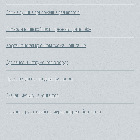
Самые лучшие приложения для android
Символы воинской чести презентация по обж
Кофта женская крючком схема и описание
Где панель инструментов в ворде
Презентация коллоидные растворы
Скачать музыку из контактов
Скачать игру зэ эскейпист через торрент бесплатно