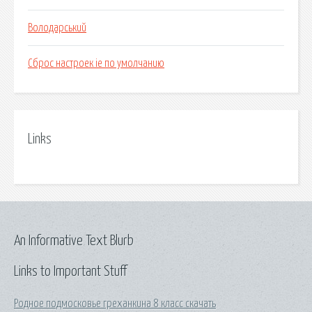
Володарський
Сброс настроек ie по умолчанию
Links
An Informative Text Blurb
Links to Important Stuff
Родное подмосковье греханкина 8 класс скачать