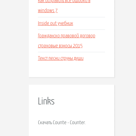
Как исправить все ошибки в
windows 7
Inside out учебник
Гражданско правовой договор
страховые взносы 2015
Текст песни струны души
Links
Скачать Counte - Counter.