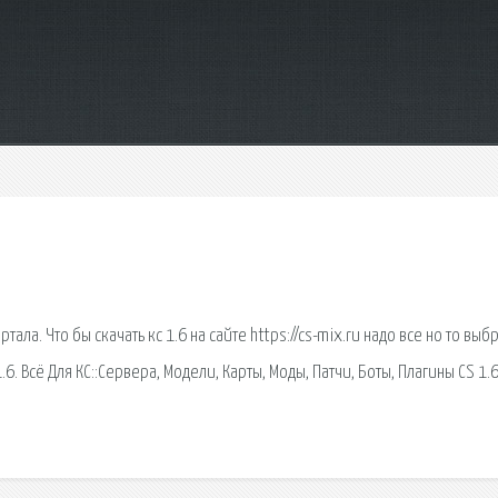
ла. Что бы скачать кс 1.6 на сайте https://cs-mix.ru надо все но то выб
6. Всё Для КС::Сервера, Модели, Карты, Моды, Патчи, Боты, Плагины CS 1.6