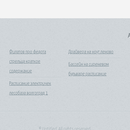
A
Филатов про федота
Драйвера на ноут леново
стрельца краткое
7
Бассейн на сиреневом
содержание
бульваре расписание
Расписание электричек
лесобаза волгоград 1
© Untitled. All rights reserved.