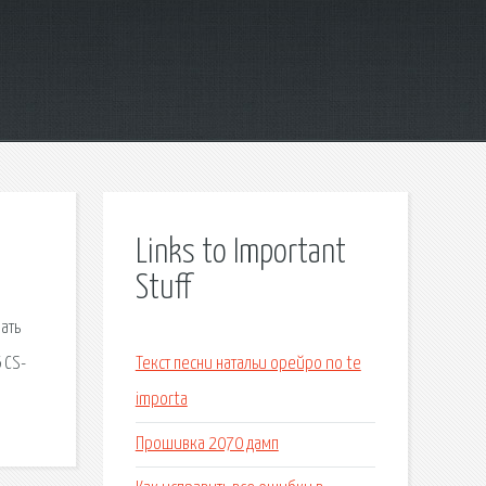
Links to Important
Stuff
рать
 CS-
Текст песни натальи орейро no te
importa
Прошивка 2070 дамп