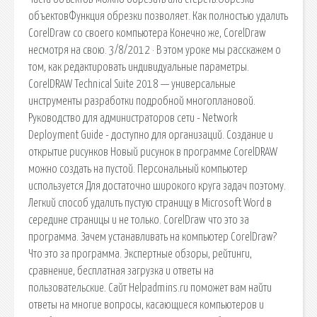
объектовФункция обрезки позволяет. Как полностью удалить
CorelDraw со своего компьютера Конечно же, CorelDraw
несмотря на свою. 3/8/2012 · В этом уроке мы расскажем о
том, как редактировать индивидуальные параметры.
CorelDRAW Technical Suite 2018 — универсальные
инструменты разработки подробной многоплановой.
Руководство для администраторов сети - Network
Deployment Guide - доступно для организаций. Создание и
открытие рисунков Новый рисунок в программе CorelDRAW
можно создать на пустой. Персональный компьютер
используется Для достаточно широкого круга задач поэтому.
Легкий способ удалить пустую страницу в Microsoft Word в
середине страницы и не только. CorelDraw что это за
программа. Зачем устанавливать на компьютер CorelDraw?
Что это за программа. Экспертные обзоры, рейтинги,
сравнение, бесплатная загрузка и ответы на
пользовательские. Сайт Helpadmins.ru поможет вам найти
ответы на многие вопросы, касающиеся компьютеров и