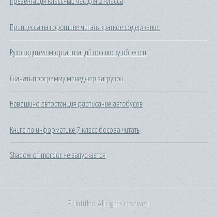
Презентация классный час для 2 класса
Принцесса на горошине читать краткое содержание
Руководителям организаций по списку образец
Скачать программу менеджер загрузок
Навашино автостанция расписание автобусов
Книга по информатике 7 класс босова читать
Shadow of mordor не запускается
© Untitled. All rights reserved.