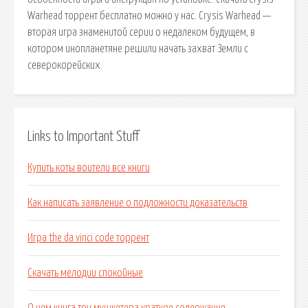
Warhead торрент бесплатно можно у нас. Crysis Warhead —
вторая игра знаменитой серии о недалеком будущем, в
котором инопланетяне решили начать захват Земли с
северокорейских.
Links to Important Stuff
Купить коты воители все книги
Как написать заявление о подложности доказательств
Игра the da vinci code торрент
Скачать мелодии спокойные