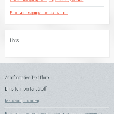
О чем книга три мушкетера краткое содержание
Расписание маршрутных такси москва
Links
An Informative Text Blurb
Links to Important Stuff
Бланк акт приемки тмц
Расписание электропоездов из москвы в аэропорт шереметьево