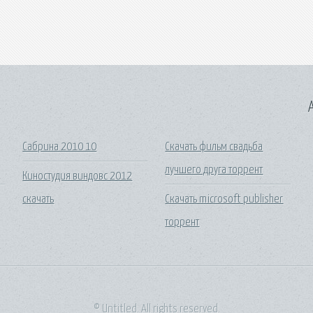
A
Сабрина 2010 10
Скачать фильм свадьба
лучшего друга торрент
Киностудия виндовс 2012
скачать
Скачать microsoft publisher
торрент
© Untitled. All rights reserved.