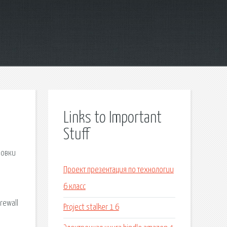
Links to Important
Stuff
новки
Проект презентация по технологии
6 класс
rewall
Project stalker 1 6