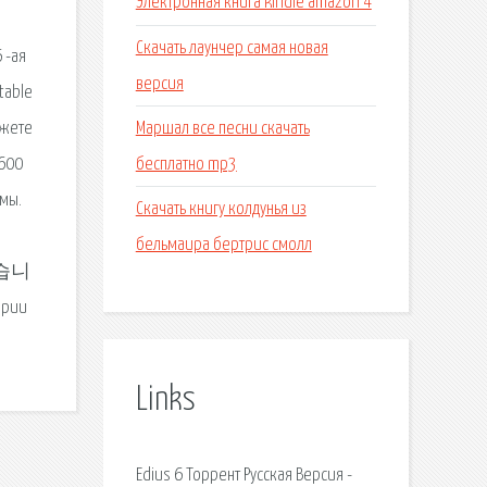
Электронная книга kindle amazon 4
Скачать лаунчер самая новая
 -ая
версия
table
Маршал все песни скачать
ожете
бесплатно mp3
7600
мы.
Скачать книгу колдунья из
бельмаира бертрис смолл
있습니
ории
Links
Edius 6 Торрент Русская Версия -