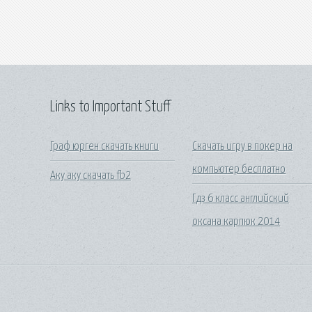
Links to Important Stuff
Граф юрген скачать книги
Скачать игру в покер на
компьютер бесплатно
Аку аку скачать fb2
Гдз 6 класс английский
оксана карпюк 2014