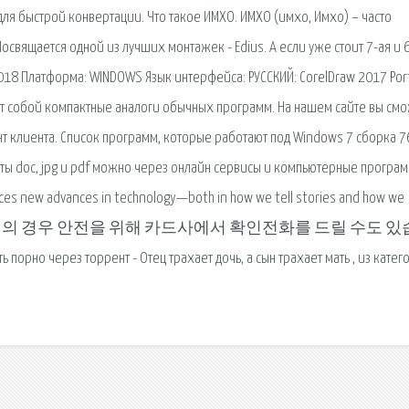
ля быстрой конвертации. Что такое ИМХО. ИМХО (имхо, Имхо) – часто
вящается одной из лучших монтажек - Edius. А если уже стоит 7-ая и 6
2018 Платформа: WINDOWS Язык интерфейса: РУССКИЙ: CorelDraw 2017 Por
ляет собой компактные аналоги обычных программ. На нашем сайте вы см
нт клиента. Список программ, которые работают под Windows 7 сборка 
ы doc, jpg и pdf можно через онлайн сервисы и компьютерные програм
races new advances in technology—both in how we tell stories and how we
결제정보 : 고액결제의 경우 안전을 위해 카드사에서 확인전화를 드릴 수도 
оррент - Отец трахает дочь, а сын трахает мать , из катег