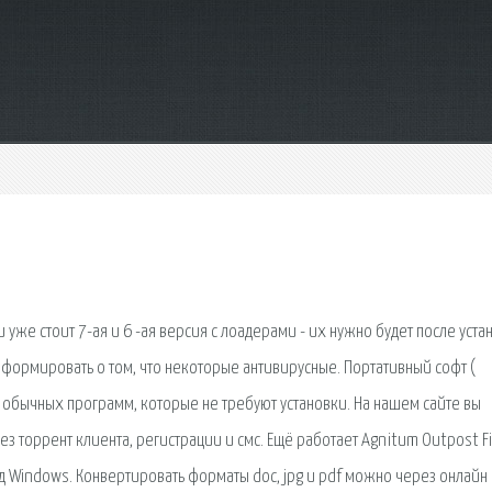
 уже стоит 7-ая и 6 -ая версия с лоадерами - их нужно будет после уста
нформировать о том, что некоторые антивирусные. Портативный софт (
и обычных программ, которые не требуют установки. На нашем сайте вы
з торрент клиента, регистрации и смс. Ещё работает Agnitum Outpost Fi
под Windows. Конвертировать форматы doc, jpg и pdf можно через онлайн