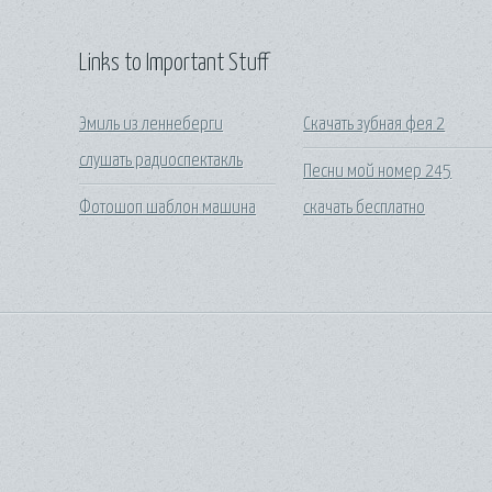
Links to Important Stuff
Эмиль из леннеберги
Скачать зубная фея 2
слушать радиоспектакль
Песни мой номер 245
Фотошоп шаблон машина
скачать бесплатно