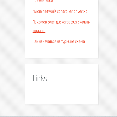
презентация
Nvidia network controller driver xp
Пахомов олег дискография скачать
торрент
Как накачаться на турнике схема
Links