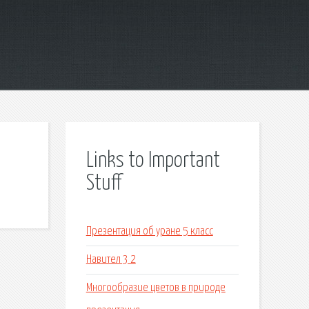
Links to Important
Stuff
Презентация об уране 5 класс
Навител 3 2
Многообразие цветов в природе