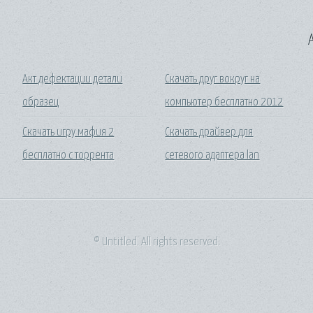
A
Акт дефектации детали
Скачать друг вокруг на
образец
компьютер бесплатно 2012
Скачать игру мафия 2
Скачать драйвер для
бесплатно с торрента
сетевого адаптера lan
© Untitled. All rights reserved.