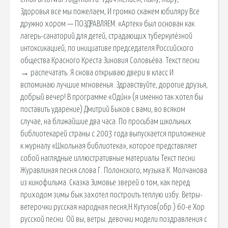
Здоровья все мы пожелаем, И громко скажем юбиляру Все
дружно хором — ПОЗДРАВЛЯЕМ. «Артек» был основан как
лагерь-санаторий для детей, страдающих туберкулёзной
интоксикацией, по инициативе председателя Российского
общества Красного Креста Зиновия Соловьёва. Текст песни
→ распечатать. Я снова открываю двери в класс И
вспоминаю лучшие мгновенья. Здравствуйте, дорогие друзья,
добрый вечер! В программе «Оди́н» (я именно так хотел бы
поставить ударение) Дмитрий Быков с вами, во всяком
случае, на ближайшие два часа. По просьбам школьных
библиотекарей страны с 2003 года выпускается приложение
к журналу «Школьная библиотека», которое представляет
собой наглядные иллюстративные материалы Текст песни
Журавлиная песня слова Г. Полонского, музыка К. Молчанова
из кинофильма. Сказка Зимовье зверей о том, как перед
приходом зимы бык захотел построить теплую избу. Ветры-
ветерочки русская народная песня,Н.Кутузов(обр.) 60-е Хор
русской песни. Ой вы, ветры. девочки модели поздравления с