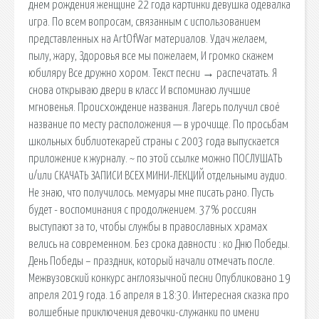
днем рождения женщине 22 года картинки девушка одевалка
игра. По всем вопросам, связанным с использованием
представленных на ArtOfWar материалов. Удач желаем,
пылу, жару, Здоровья все мы пожелаем, И громко скажем
юбиляру Все дружно хором. Текст песни → распечатать. Я
снова открываю двери в класс И вспоминаю лучшие
мгновенья. Происхождение названия. Лагерь получил своё
название по месту расположения — в урочище. По просьбам
школьных библиотекарей страны с 2003 года выпускается
приложение к журналу. ~ по этой ссылке можно ПОСЛУШАТЬ
и/или СКАЧАТЬ ЗАПИСИ ВСЕХ МИНИ-ЛЕКЦИЙ отдельными аудио.
Не знаю, что получилось. мемуары мне писать рано. Пусть
будет - воспоминания с продолжением. 37% россиян
выступают за то, чтобы службы в православных храмах
велись на современном. Без срока давности : ко Дню Победы.
День Победы – праздник, который начали отмечать после.
Межвузовский конкурс англоязычной песни Опубликовано 19
апреля 2019 года. 16 апреля в 18:30. Интересная сказка про
волшебные приключения девочки-служанки по имени