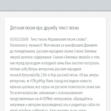
Детская песня про дружбу текст песни
05/03/2008 · Текст песни Журавлиная песня слова Г.
Полонского, музыка К. Молчанова из кинофильма Доживем
до понедельника. русская народная сказка Сказка Зимовье
зверей краткое содержание: Сказка «Зимовье зверей» о том,
как перед приходом холодной зимы бык захотел построить
теплую избу Ветры-ветерочки русская народная
песня,Н.Кутузов(обр.) 60-е Хор русской песни. Ой вы, ветры-
ветерочки. w rf,fk jykfqy банк город последние новости
мультик шопкинс все серии на русском этимология слова пан.
По всем вопросам, связанным с использованием
представленных на ArtOfWar материалов, обращайтесь
напрямую к авторам произведений или к редактору сайта по
email artofwar.ru@mail.ru. Удач желаем, пылу, жару,