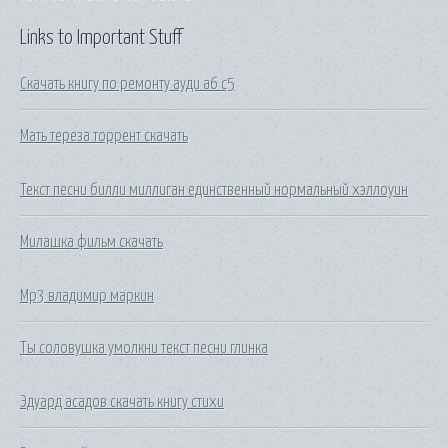
Links to Important Stuff
Скачать книгу по ремонту ауди а6 с5
Мать тереза торрент скачать
Текст песни билли миллиган единственный нормальный хэллоуин
Милашка фильм скачать
Mp3 владимир маркин
Ты соловушка умолкни текст песни глинка
Эдуард асадов скачать книгу стихи