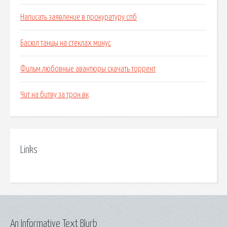
Написать заявление в прокуратуру спб
Басюл танцы на стеклах минус
Фильм любовные авантюры скачать торрент
Чит на битву за трон вк
Links
An Informative Text Blurb