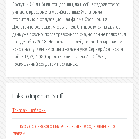
Лоскутик. Жили-были три девицы, да и сейчас здравствуют, и
умные, и красивые, и хозяйственные Жила-была
строительно-эксплуатационная фирма Своя крыша
Достаточно большая, чтобы в ней. Он проснулся на другой
день уже поздно, после тревожного сна, но сон не подкрепил
его. декабрь 2018. Новогодний калейдоскоп. Поздравляем
всех с наступлением зимы и желаем уже. Сервер Афганская
война 1979-1989 представляет проект Art Of War,
посвященный солдатам последних.
Links to Important Stuff
Танграм шаблоны
Рассказ достоевского мальчики краткое содержание по
главам