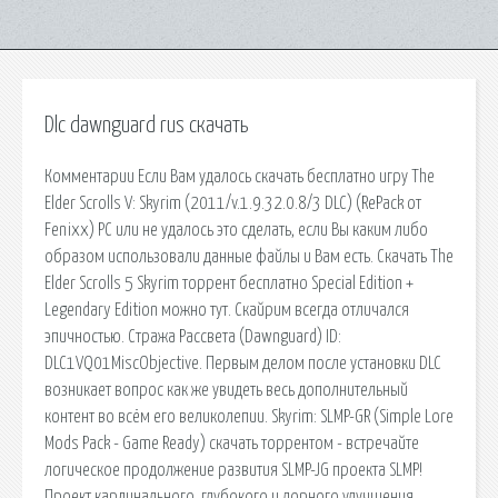
Dlc dawnguard rus скачать
Комментарии Если Вам удалось скачать бесплатно игру The
Elder Scrolls V: Skyrim (2011/v.1.9.32.0.8/3 DLC) (RePack от
Fenixx) PC или не удалось это сделать, если Вы каким либо
образом использовали данные файлы и Вам есть. Скачать The
Elder Scrolls 5 Skyrim торрент бесплатно Special Edition +
Legendary Edition можно тут. Скайрим всегда отличался
эпичностью. Стража Рассвета (Dawnguard) ID:
DLC1VQ01MiscObjective. Первым делом после установки DLC
возникает вопрос как же увидеть весь дополнительный
контент во всём его великолепии. Skyrim: SLMP-GR (Simple Lore
Mods Pack - Game Ready) скачать торрентом - встречайте
логическое продолжение развития SLMP-JG проекта SLMP!
Проект кардинального, глубокого и лорного улучшения.