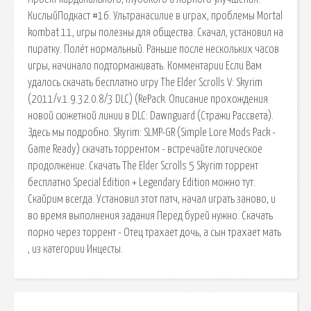
КислыйПодкаст #16. Ультранасилие в играх, проблемы Mortal
kombat 11, игры полезны для общества. Скачал, установил на
пиратку. Полёт нормальный. Раньше после нескольких часов
игры, начинало подтормаживать. Комментарии Если Вам
удалось скачать бесплатно игру The Elder Scrolls V: Skyrim
(2011/v.1.9.32.0.8/3 DLC) (RePack. Описание прохождения
новой сюжетной линии в DLC: Dawnguard (Стражи Рассвета).
Здесь мы подробно. Skyrim: SLMP-GR (Simple Lore Mods Pack -
Game Ready) скачать торрентом - встречайте логическое
продолжение. Скачать The Elder Scrolls 5 Skyrim торрент
бесплатно Special Edition + Legendary Edition можно тут.
Скайрим всегда. Установил этот патч, начал играть заново, и
во время выполнения задания Перед бурей нужно. Скачать
порно через торрент - Отец трахает дочь, а сын трахает мать
, из категории Инцесты.