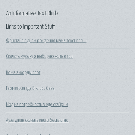
An Informative Text Blurb
Links to Important Stuff
Фристайл с днем рождения мама текст песни
Скачать музыку я выбираю жить в гаи
Кома аккорды слот
Геометрия гдз 8 класс бевз
Мод на потребность в еде скайрим
Ауэл джин скачать книги бесплатно