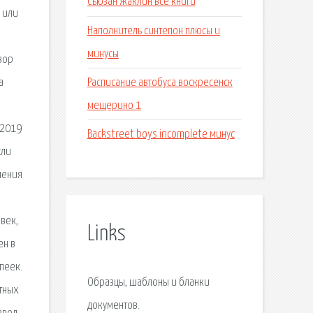
Сьюзан жаклин все книги
 или
Наполнитель синтепон плюсы и
минусы
вор
Расписание автобуса воскресенск
а
мещерино 1
 2019
Backstreet boys incomplete минус
сли
чения
век,
Links
ен в
пеек.
Образцы, шаблоны и бланки
ытных
документов.