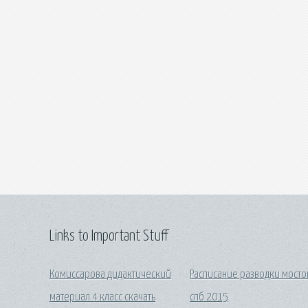
Links to Important Stuff
Комиссарова дидактический
Расписание разводки мосто
материал 4 класс скачать
спб 2015