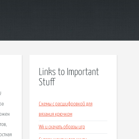
Links to Important
Stuff
!
ра
Схемы с расшифровкой для
можен
вязания крючком
тов,
Wii u скачать образы игр
остная