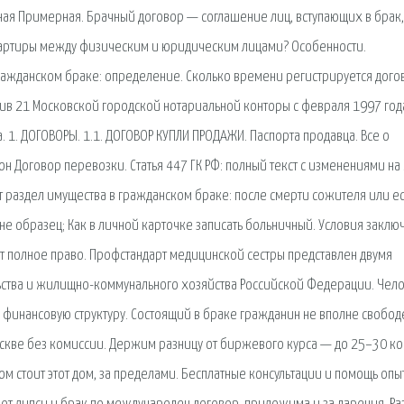
тная Примерная. Брачный договор — соглашение лиц, вступающих в брак,
вартиры между физическим и юридическим лицами? Особенности.
 гражданском браке: определение. Сколько времени регистрируется дого
хив 21 Московской городской нотариальной конторы с февраля 1997 год
. 1. ДОГОВОРЫ. 1.1. ДОГОВОР КУПЛИ ПРОДАЖИ. Паспорта продавца. Все о
он Договор перевозки. Статья 447 ГК РФ: полный текст с изменениями на
т раздел имущества в гражданском браке: после смерти сожителя или е
вне образец; Как в личной карточке записать больничный. Условия заклю
еют полное право. Профстандарт медицинской сестры представлен двумя
ьства и жилищно-коммунального хозяйства Российской Федерации. Чело
финансовую структуру. Состоящий в браке гражданин не вполне свобод
скве без комиссии. Держим разницу от биржевого курса — до 25–30 ко
ором стоит этот дом, за пределами. Бесплатные консультации и помощь оп