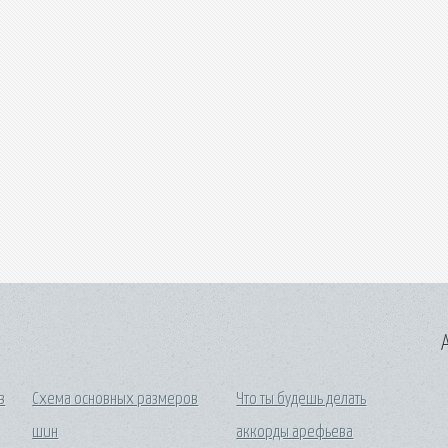
A
в
Схема основных размеров
Что ты будешь делать
шин
аккорды арефьева