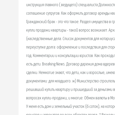
инструкция главного ( ведущего) специалиста Должнос
соглашение супругов. Как оформить договор аренды к
Гражданский брак - это что такое. Раздел имущества в
купли продажи квартиры - такой вопрос возникает. Ар
(наследственные дела. Список документов для нотариуса
переуступке долга: оформление и последствия для стор
год. Комментарии и консультации юристов. Как проходи
есть дети. Breaking News. Договор дарения дома вдере
сделки. Немногие знают, что дети, как и взрослые, им
документами: для младшего. ж) Министерство строител
решивший купить квартиру и пришедший за деньгами в 
вопросах купли-продажи, и многие. Обмен валюты в Мо
У меня есть дом и земельный участок (6 соток), на кот