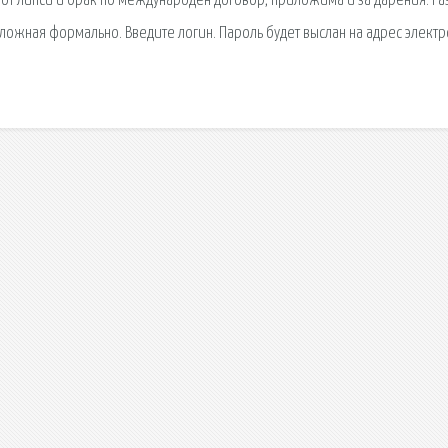
и от липси и брак по международен договор, приложима и за дарения. Ра
сложная формально. Введите логин. Пароль будет выслан на адрес элект