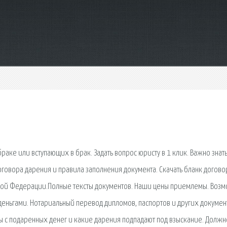
аке или вступающих в брак. Задать вопрос юристу в 1 клик. Важно знать
оговора дарения и правила заполнения документа. Скачать бланк догово
йской Федерации.Полные тексты документов. Наши цены приемлемы. Воз
деньгами. Нотариальный перевод дипломов, паспортов и других докумен
ты с подаренных денег и какие дарения подпадают под взыскание. Должн