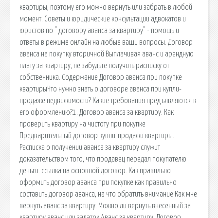
квартиры, поэтому его можно вернуть или забрать в любой
момент. Советы и юридические консультации адвокатов и
юристов по " договору аванса за квартиру" - помощь и
ответы в режиме онлайн на любые ваши вопросы. Договор
аванса на покупку вторичной Выплачивая аванс и арендную
плату за квартиру, не забудьте получить расписку от
собственника. Содержание Договор аванса при покупке
квартирыЧто нужно знать о договоре аванса при купли-
продаже недвижимости? Какие требования предъявляются к
его оформлению?1. Договор аванса за квартиру. Как
проверить квартиру на чистоту при покупке
Предварительный договор купли-продажи квартиры.
Расписка о получении аванса за квартиру служит
доказательством того, что продавец передал покупателю
деньги. ссылка на основной договор. Как правильно
оформить договор аванса при покупке как правильно
составить договор аванса, на что обратить внимание Как мне
вернуть аванс за квартиру. Можно ли вернуть внесенный за
квартиру аванс или задаток Аванс за квартиру; Договор