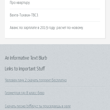
Про квартиру.
Вахта-Тихвин-ТВСЗ.
Аванс по зарплате в 2019 году: расчет по-новому.
An Informative Text Blurb
Links to Important Stuff
Человек паук 2 скачать торрент бесплатно
Геометрия гдз 8 класс бевз
Скачать песню biffguyz ты приседаешь в зале