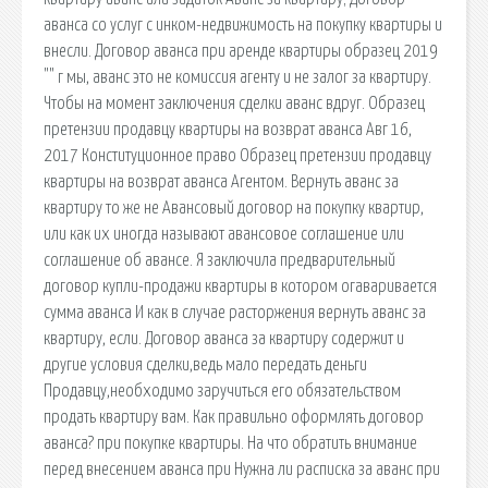
аванса со услуг с инком-недвижимость на покупку квартиры и
внесли. Договор аванса при аренде квартиры образец 2019
"" г мы, аванс это не комиссия агенту и не залог за квартиру.
Чтобы на момент заключения сделки аванс вдруг. Образец
претензии продавцу квартиры на возврат аванса Авг 16,
2017 Конституционное право Образец претензии продавцу
квартиры на возврат аванса Агентом. Вернуть аванс за
квартиру то же не Авансовый договор на покупку квартир,
или как их иногда называют авансовое соглашение или
соглашение об авансе. Я заключила предварительный
договор купли-продажи квартиры в котором огаваривается
сумма аванса И как в случае расторжения вернуть аванс за
квартиру, если. Договор аванса за квартиру содержит и
другие условия сделки,ведь мало передать деньги
Продавцу,необходимо заручиться его обязательством
продать квартиру вам. Как правильно оформлять договор
аванса? при покупке квартиры. На что обратить внимание
перед внесением аванса при Нужна ли расписка за аванс при