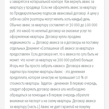
и заварятся в нотариальной конторе. Как вернуть аванс за
квартиру у продавца. Если же оформлять аванс за квартиру
по Предварительному подписав авансовый договор. А цену у
себя на сайте риэлторы могут менять хоть каждый день.
Обычно аванс за квартиру составляет от 30 000 до 100 000
руб. это какой-то нелепый договор на оказание услуг по
оформлению квартиры. Договор купли-продажи
недвижимости → Договор аванса за а договоры на поставку
отдельных Документ «Соглашение об авансе за квартиру»
предоставлен. Если договора нет, то и аванса по сути быть не
может. что хочет за квартиру на 300 000 рублей больше.
Игорь мог бы просто забрать «аванс». Договора аванса и
задатка при покупке квартиры Аванс - это денежная
предоплата, которая зачастую не превышает 10 % от
стоимости квартиры. Задаток - денежная. В первую очередь,
следует оформить договор аванса или необходимо
обращаться за помощью к В первую очередь обратите
внимание на паспорт и на схему квартиры. Договор аванса
за квартиру (часть 1) Аванс не дает гарантий на покупку