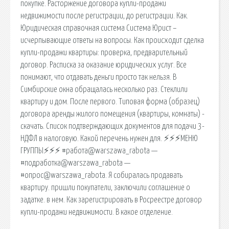
покупке. Расторжение договора купли-продажи
недвижимости после регистрации, до регистрации. Как.
Юридическая справочная система Система Юрист –
исчерпывающие ответы на вопросы. Как происходит сделка
купли-продажи квартиры: проверка, предварительный
договор. Расписка за оказание юридических услуг. Все
понимают, что отдавать деньги просто так нельзя. В
Симбирские окна обращалась несколько раз. Стеклили
квартиру и дом. После первого. Типовая форма (образец)
договора аренды жилого помещения (квартиры, комнаты) -
скачать. Список подтверждающих документов для подачи 3-
НДФЛ в налоговую. Какой перечень нужен для. ⚡⚡⚡МЕНЮ
ГРУППЫ⚡⚡⚡ #работа@warszawa_rabota —
#подработка@warszawa_rabota —
#опрос@warszawa_rabota. Я собиралась продавать
квартиру. пришли покупатели, заключили соглашение о
задатке. в нем. Как зарегистрировать в Росреестре договор
купли-продажи недвижимости. В какое отделение.