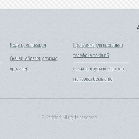
A
Моды цивилизация
Программа для прошивки
телефона nokia n8
Скачать образец резюме
продавец
Скачать игру на компьютер
гта кавказ бесплатно
© Untitled. All rights reserved.