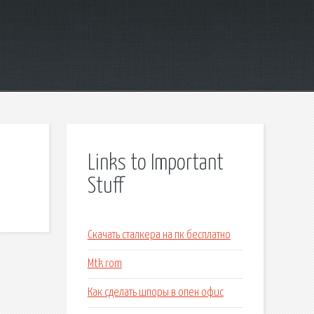
Links to Important
Stuff
Скачать сталкера на пк бесплатно
Mtk rom
Как сделать шпоры в опен офис