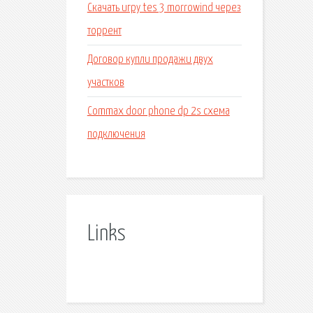
Скачать игру tes 3 morrowind через
торрент
Договор купли продажи двух
участков
Commax door phone dp 2s схема
подключения
Links