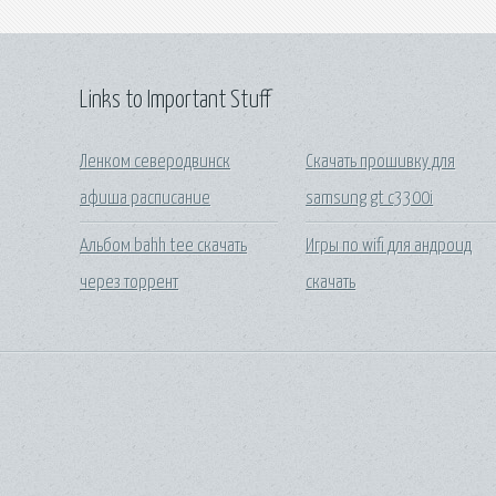
Links to Important Stuff
Ленком северодвинск
Скачать прошивку для
афиша расписание
samsung gt c3300i
Альбом bahh tee скачать
Игры по wifi для андроид
через торрент
скачать