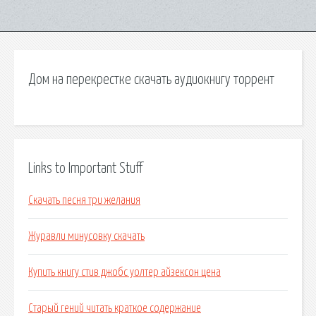
Дом на перекрестке скачать аудиокнигу торрент
Links to Important Stuff
Скачать песня три желания
Журавли минусовку скачать
Купить книгу стив джобс уолтер айзексон цена
Старый гений читать краткое содержание