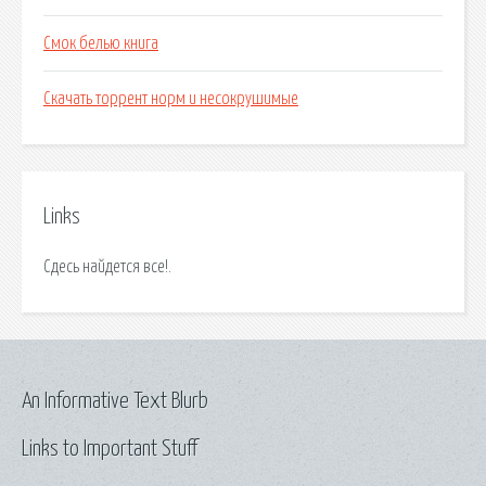
Смок белью книга
Скачать торрент норм и несокрушимые
Links
Сдесь найдется все!.
An Informative Text Blurb
Links to Important Stuff