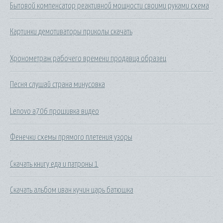
Бытовой компенсатор реактивной мощности своими руками схема
Картинки демотиваторы приколы скачать
Хронометраж рабочего времени продавца образец
Песня слушай страна минусовка
Lenovo a706 прошивка видео
Фенечки схемы прямого плетения узоры
Скачать книгу еда и патроны 1
Скачать альбом иван кучин царь батюшка