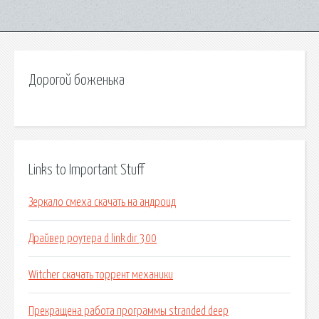
Дорогой боженька
Links to Important Stuff
Зеркало смеха скачать на андроид
Драйвер роутера d link dir 300
Witcher скачать торрент механики
Прекращена работа программы stranded deep