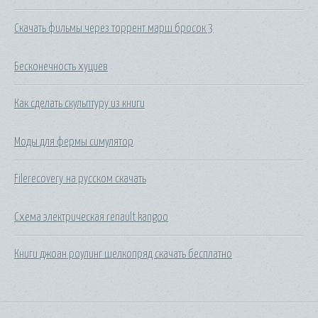
Скачать фильмы через торрент марш бросок 3
Бесконечность хуциев
Как сделать скульптуру из книги
Моды для фермы симулятор
Filerecovery на русском скачать
Схема электрическая renault kangoo
Книги джоан роулинг шелкопряд скачать бесплатно