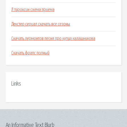
Л тироксин схема приема
Декстер сериал скачать все сезоны
Скачать лермонтов песня про купца калашникова
Скачать фрапс полный
Links
An Informative Text Blurb