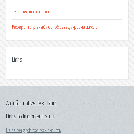
Текст песни ткн прости
Реферат титульный лист образец украина школа
Links
An Informative Text Blurb
Links to Important Stuff
Heidelberg pdf toolbox скачать