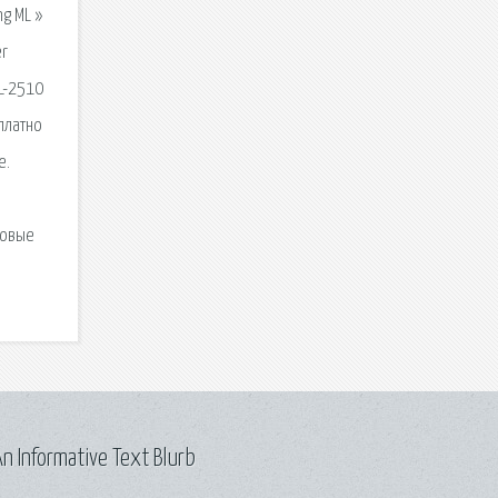
g ML »
er
ML-2510
сплатно
е.
совые
n Informative Text Blurb