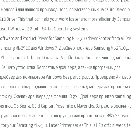
ML-2510. Драйверы Samsung ML-2510 обновляются ежедневно. Загрузит
моделей для данного производителя, представленных на сайте Driverlib.
0 Driver This that can help your work faster and more efficiently. Samsun
crosoft Windows 32-bit - 64-bit Operating Systems
ftware and Product Driver for Samsung ML-2510 driver Printer from all Dri
ра Samsung ML-2510 для Windows 7. Драйвер принтера Samsung ML-2510 дл
b Скачать с letitbit.net Скачать с Vip-file. Скачайте последние драйверы
Вашего устройства. Бесплатные драйвера, а также программы для
 драйвер для компьютера Windows без регистрации. Проверено Антивир
ki: просто шикарно,давно такое искал. Скачать драйвера для принтера 
er mx v9. Скачать драйвера для флешки 8 gb. . Драйвера принтер samsung
ac. OS Sierra, ОС El Capitan, Yosemite и Mavericks. Загрузить бесплатно
 руководства пользователя и инструкции для принтера или МФУ Samsung
for your Samsung ML-2510 Laser Printer series.This is HP's official website