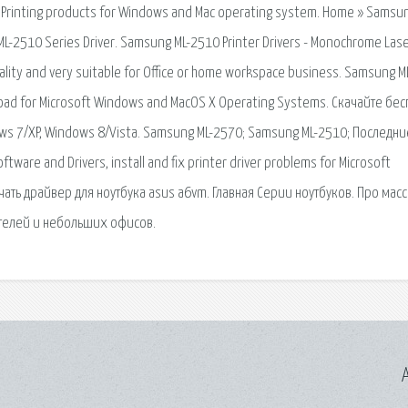
d Printing products for Windows and Mac operating system. Home » Samsun
ML-2510 Series Driver. Samsung ML-2510 Printer Drivers - Monochrome Las
ality and very suitable for Office or home workspace business. Samsung 
wnload for Microsoft Windows and MacOS X Operating Systems. Скачайте бе
s 7/XP, Windows 8/Vista. Samsung ML-2570; Samsung ML-2510; Последни
ware and Drivers, install and fix printer driver problems for Microsoft
чать драйвер для ноутбука asus a6vm. Главная Серии ноутбуков. Про мас
телей и небольших офисов.
A