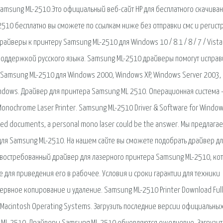
amsung ML-2510.Это официальный веб-сайт HP для бесплатного скачива
2510 бесплатно вы сможете по ссылкам ниже без отправки смс и регист
веры к принтеру Samsung ML-2510 для Windows 10 / 8.1 / 8 / 7 / Vista /
 с поддержкой русского языка. Samsung ML-2510 драйверы помогут исправ
 Samsung ML-2510 для Windows 2000, Windows XP, Windows Server 2003,
indows. Драйвер для принтера Samsung ML 2510. Операционная система 
onochrome Laser Printer. Samsung ML-2510 Driver & Software for Windows
t-based documents, a personal mono laser could be the answer. Мы предлага
для Samsung ML-2510. На нашем сайте вы сможете подобрать драйвер д
 востребованный драйвер для лазерного принтера Samsung ML-2510, ко
 для приведения его в рабочее. Условия и сроки гарантии для техники
рвное копирование и удаление. Samsung ML-2510 Printer Download Full 
d Macintosh Operating Systems. Загрузить последние версии официальны