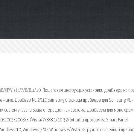
/XP/Vista/7/8/8.1/10. Пошаговая инструкция установки драйвера на п
режиме. Драйвер ML 2510 samsung Страница драйвера для Samsung ML -
ых систем указана Ваша операционная система. Драйверы для монохром
/2003/2008/XP/Vista/7/8/8.1/10 32/64-bit и программа Smart Panel.
Windows 10, Windows 7/XP, Windows 8/Vista. Загрузите последний драйве