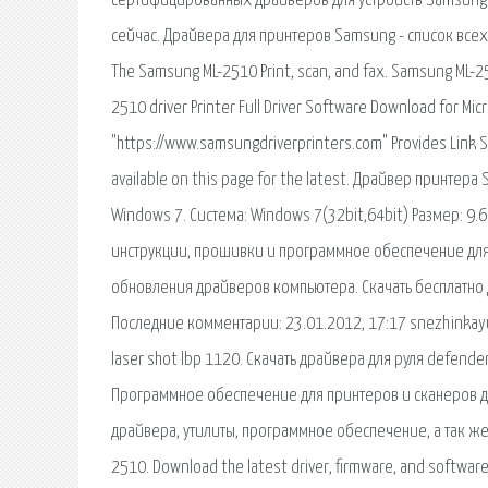
сертифицированных драйверов для устройств Samsung 
сейчас. Драйвера для принтеров Samsung - список всех 
The Samsung ML-2510 Print, scan, and fax. Samsung ML-251
2510 driver Printer Full Driver Software Download for Mi
"https://www.samsungdriverprinters.com" Provides Link So
available on this page for the latest. Драйвер принте
Windows 7. Система: Windows 7(32bit,64bit) Размер: 9.6 M
инструкции, прошивки и программное обеспечение для 
обновления драйверов компьютера. Скачать бесплатно
Последние комментарии: 23.01.2012, 17:17 snezhinkayu
laser shot lbp 1120. Скачать драйвера для руля defend
Программное обеспечение для принтеров и сканеров для m
драйвера, утилиты, программное обеспечение, а так же
2510. Download the latest driver, firmware, and software 