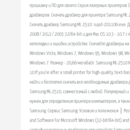
прошивку и ПО для своего Серия лазерных принтеров S
драйверов. Скачать драйвер для принтера Samsung ML 
Скачать драйвер Samsung ML 2510: supd-201106.exe. Драй
2008 / 2012 / 2003 32/64-bit и для Mac OS 10.3 - 10.7
неполадки и ошибки устройства. Скачайте драйверы на
Windows Vista, Windows 7, Windows 95, Windows 98, W
Windows 7. Размер - 20,66 мегабайт. Samsung ML-2510 M
10 If you're after a small printer for high-quality, tex
найти и бесплатно скачать все необходимые драйвера 
Samsung ML-2510, совместимый с любой. Популярный и
нужен для определения принтера компьютером, а также
Samsung. Сервис Samsung: Условия и положения │ Резе
and Software For Microsoft Windows (32-bit/64-bit) an