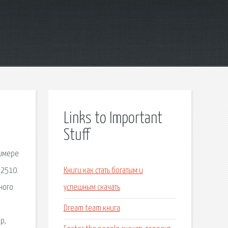
Links to Important
Stuff
римере
 2510.
Книги как стать богатым и
ного
успешным скачать
Dream team книга
р,