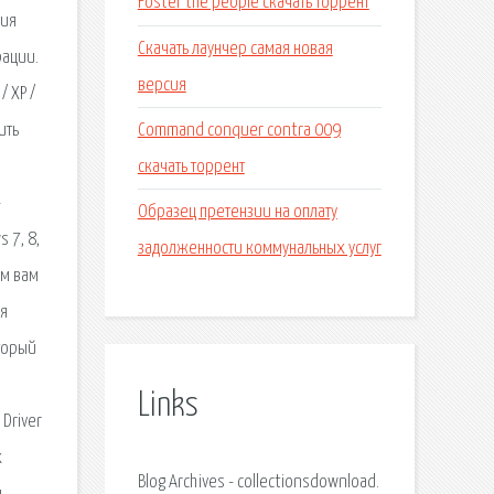
Foster the people скачать торрент
ния
Скачать лаунчер самая новая
рации.
версия
 XP /
Command conquer contra 009
ить
скачать торрент
-
Образец претензии на оплату
 7, 8,
задолженности коммунальных услуг
ем вам
ля
торый
Links
Driver
х
Blog Archives - collectionsdownload.