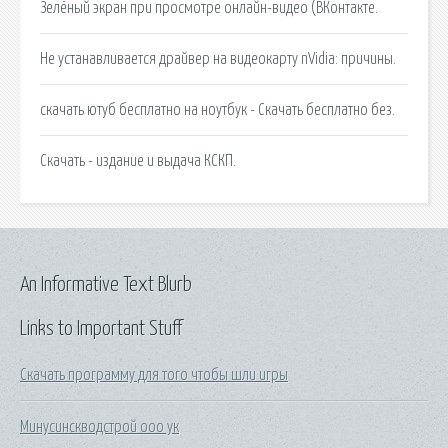
Зелёный экран при просмотре онлайн-видео (ВКонтакте.
Не устанавливается драйвер на видеокарту nVidia: причины.
скачать ютуб бесплатно на ноутбук - Скачать бесплатно без.
Скачать - издание и выдача КСКП.
An Informative Text Blurb
Links to Important Stuff
Скачать программу для того чтобы шли игры
Минусинскводстрой ооо ук