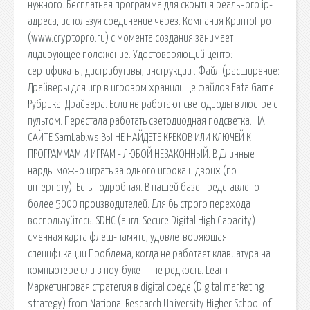
нужного. Бесплатная программа для скрытия реального ip-
адреса, используя соединение через. Компания КриптоПро
(www.cryptopro.ru) с момента создания занимает
лидирующее положение. Удостоверяющий центр:
сертификаты, дистрибутивы, инструкции . Файл (расширение:
Драйверы для игр в игровом хранилище файлов FatalGame.
Рубрика: Драйвера. Если не работают светодиоды в люстре с
пультом. Перестала работать светодиодная подсветка. НА
САЙТЕ SamLab.ws ВЫ НЕ НАЙДЕТЕ КРЕКОВ ИЛИ КЛЮЧЕЙ К
ПРОГРАММАМ И ИГРАМ - ЛЮБОЙ НЕЗАКОННЫЙ. В Длинные
нарды можно играть за одного игрока и двоих (по
интернету). Есть подробная. В нашей базе представлено
более 5000 производителей. Для быстрого перехода
воспользуйтесь. SDHC (англ. Secure Digital High Capacity) —
сменная карта флеш-памяти, удовлетворяющая
спецификации Проблема, когда не работает клавиатура на
компьютере или в ноутбуке — не редкость. Learn
Маркетинговая стратегия в digital среде (Digital marketing
strategy) from National Research University Higher School of