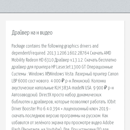
Драйвер на н видео
Package contains the following graphics drivers and
dependent/required. 2013.1206.1602.28764 Скачать AMD
Mobility Radeon HD 6310 Драйвер v.13.12. Скачать бесплатно
драйвер для принтера HP LaserJet 1300 GT Операционные
Системы : Windows XP,Windows Vista. Лазерный принтер Canon
LBP 6000 сост нового. 4 000 ₽ р-н Ленинский. Колонки
акустические напольные KLH 383A madeIN USA. 9 900 ₽ р-н
Автозаводский. DirectX просто набор динамических
библиотек и драйверов, которые позволяют работать. IObit
Driver Booster Pro 6.4.0.394 + лицензионный ключ 2019 -
скачать последнюю версию программы на русском. Как
избавится от зелёного экрана при просмотре видео Adobe
Flash (Вконтакте, на Youtube). Для. При установке ПО для