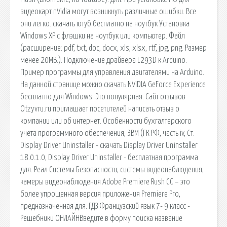
видеокарт nVidia могут возникнуть различные ошибки. Все
они легко. скачать ютуб бесплатно на ноутбук Установка
Windows XP с флэшки на ноутбук или компьютер. Файл
(расширение: pdf, txt, doc, docx, xls, xlsx, rtf, jpg, png. Размер
менее 20MB.). Подключение драйвера L293D к Arduino.
Пример программы для управления двигателями на Arduino.
На данной странице можно скачать NVIDIA GeForce Experience
бесплатно для Windows. Это популярная. Сайт отзывов
Otzyvru.ru приглашает посетителей написать отзыв о
компании или об интернет. Особенности бухгалтерского
учета программного обеспечения, ЭВМ (ГК РФ, часть iv, Ст.
Display Driver Uninstaller - скачать Display Driver Uninstaller
18.0.1.0, Display Driver Uninstaller - бесплатная программа
для. Реал Системы Безопасности, системы видеонаблюдения,
камеры видеонаблюдения Adobe Premiere Rush CC – это
более упрощенная версия приложения Premiere Pro,
предназначенная для. ГДЗ Французский язык 7- 9 класс -
Решебники ОНЛАЙНВведите в форму поиска название