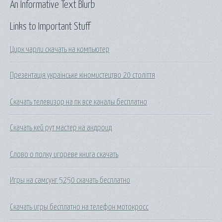
An Informative Text Blurb
Links to Important Stuff
Цирк чарли скачать на компьютер
Презентація українське кіномистецтво 20 століття
Скачать телевизор на пк все каналы бесплатно
Скачать кей рут мастер на андроид
Слово о полку игореве книга скачать
Игры на самсунг 5250 скачать бесплатно
Скачать игры бесплатно на телефон мотокросс