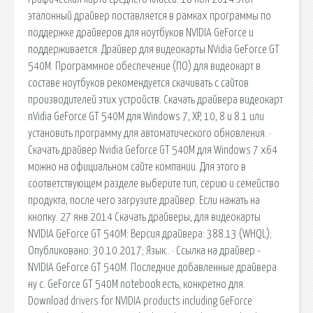
эталонный драйвер поставляется в рамках программы по
поддержке драйверов для ноутбуков NVIDIA GeForce и
поддерживается. Драйвер для видеокарты NVidia GeForce GT
540M. Программное обеспечение (ПО) для видеокарт в
составе ноутбуков рекомендуется скачивать с сайтов
производителей этих устройств. Скачать драйвера видеокарт
nVidia GeForce GT 540M для Windows 7, XP, 10, 8 и 8.1 или
установить программу для автоматического обновления. ·
Скачать драйвер Nvidia Geforce GT 540M для Windows 7 x64
можно на официальном сайте компании. Для этого в
соответствующем разделе выберите тип, серию и семейство
продукта, после чего загрузите драйвер. Если нажать на
кнопку. 27 янв 2014 Скачать драйверы, для видеокарты
NVIDIA GeForce GT 540M: Версия драйвера: 388.13 (WHQL);
Опубликовано: 30.10.2017; Язык:. · Ccылка на драйвер -
NVIDIA GeForce GT 540M. Последние добавленные драйвера
ну с. GeForce GT 540M notebook есть, конкретно для.
Download drivers for NVIDIA products including GeForce