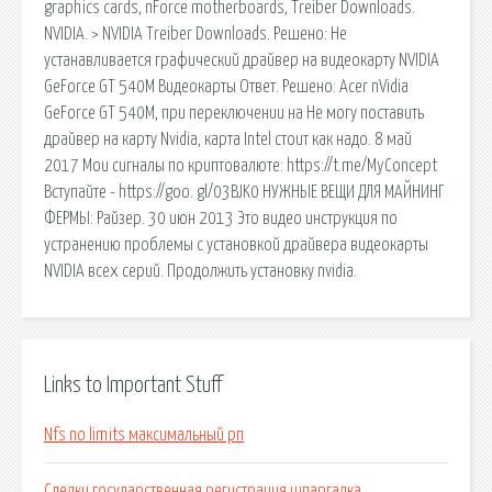
graphics cards, nForce motherboards, Treiber Downloads.
NVIDIA. > NVIDIA Treiber Downloads. Решено: Не
устанавливается графический драйвер на видеокарту NVIDIA
GeForce GT 540M Видеокарты Ответ. Решено: Acer nVidia
GeForce GT 540M, при переключении на Не могу поставить
драйвер на карту Nvidia, карта Intel стоит как надо. 8 май
2017 Мои сигналы по криптовалюте: https://t.me/MyConcept
Вступайте - https://goo. gl/03BJK0 НУЖНЫЕ ВЕЩИ ДЛЯ МАЙНИНГ
ФЕРМЫ: Райзер. 30 июн 2013 Это видео инструкция по
устранению проблемы с установкой драйвера видеокарты
NVIDIA всех серий. Продолжить установку nvidia.
Links to Important Stuff
Nfs no limits максимальный рп
Сделки государственная регистрация шпаргалка