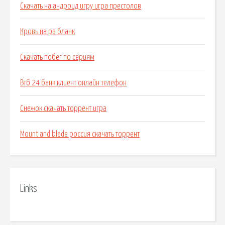
Скачать на андроид игру игра престолов
Кровь на рв бланк
Скачать побег по сериям
Втб 24 банк клиент онлайн телефон
Снежок скачать торрент игра
Mount and blade россия скачать торрент
Links