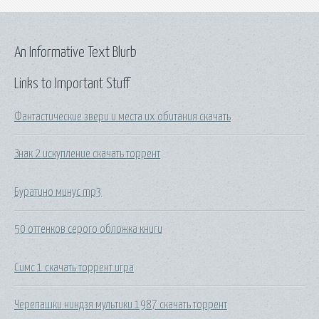
An Informative Text Blurb
Links to Important Stuff
Фантастические звери и места их обитания скачать
Знак 2 искупление скачать торрент
Буратино минус mp3
50 оттенков серого обложка книги
Симс 1 скачать торрент игра
Черепашки ниндзя мультики 1987 скачать торрент