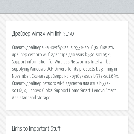
Драйвер wimax wifi link 5150
Скачать драйвера на ноутбук asus b53e-so169x. Скачать
драйвер сетвого wi-fi адапетра для asus b53e-so169x;.
Support information for Wireless Networking Intel will be
supplying Windows DCH Drivers for its products beginning in
November. Скачать драйвера на ноутбук asus b53e-so169x.
Скачать драйвер сетвого wi-fi адапетра для asus b53e-
so169x;. Lenovo Global Support Home Smart. Lenovo Smart
Assistant and Storage.
Links to Important Stuff