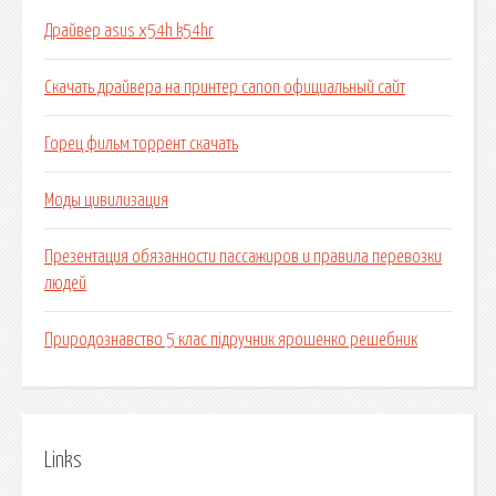
Драйвер asus x54h k54hr
Скачать драйвера на принтер canon официальный сайт
Горец фильм торрент скачать
Моды цивилизация
Презентация обязанности пассажиров и правила перевозки
людей
Природознавство 5 клас підручник ярошенко решебник
Links