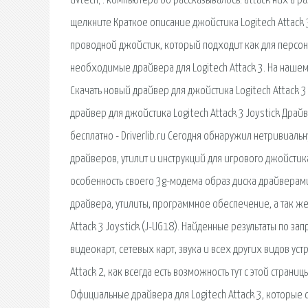
dvtech; . компьютера об рассказывалось. attack них а р
щелкните Краткое описание джойстика Logitech Attack 3 
проводной джойстик, который подходит как для персона
необходимые драйвера для Logitech Attack 3. На нашем
Скачать новый драйвер для джойстика Logitech Attack 3 J
драйвер для джойстика Logitech Attack 3 Joystick Драйве
бесплатно - Driverlib.ru Сегодня обнаружил нетривиал
драйверов, утилит и инструкций для игрового джойстика
особенность своего 3g-модема образ диска драйверам
драйвера, утилиты, программное обеспечение, а так же
Attack 3 Joystick (J-UG18). Найденные результаты по запр
видеокарт, сетевых карт, звука и всех других видов устр
Attack 2, как всегда есть возможность тут с этой страниц
Официальные драйвера для Logitech Attack 3, которые