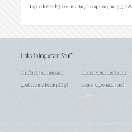
Logitech Attack 3 Joystick. Найдено драйверов - 5 для 
Links to Important Stuff
Zte f660 прошивка мгтс
Слог презентация 1 класс
Драйвер msi h61m p20 g3
Схема гидромассажной
ванны