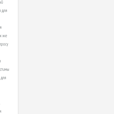
ый
р для
я
ак же
просу
а
естимы
 для
h
.
я