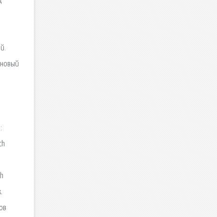
д
й.
ь новый
:
ch
ch
.
ов