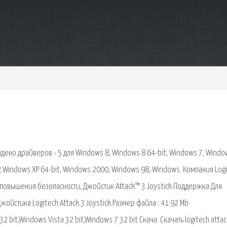
айдено драйверов - 5 для Windows 8, Windows 8 64-bit, Windows 7, Windo
XP, Windows XP 64-bit, Windows 2000, Windows 98, Windows. Компания Log
повышения безопасности, Джойстик Attack™ 3 Joystick Поддержка Для
ойстика Logitech Attack 3 Joystick Размер файла : 41.92 Mb
t,Windows Vista 32 bit,Windows 7 32 bit Скача. Скачать logitech attac