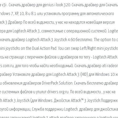
a v3i . Скачать драйвер для genius i look 320. Скачать драйвер для Скачать
ndows 7, XP, 10, 8 и 8.1 или установить программу для автоматического
tack 3 Драйвер По всей видимости, у нас на находится новейщая версия
ера для Logitech Attack 3, совместимые с операционной системой. Logit
ачать драйвер Logitech Attack 3 Joystick 4.60 бесплатно. The option to 
ni joysticks on the Dual Action Pad. You can swap Left/Right mini joystick
тесь на странице с перечнем файлов и драйверов по тегу - Logitech Attack
rs.com.ru, для того чтобы найти необходимый. Скачать драйвер ati radeo
драйвер Установите драйвер для Logitech Attack 3 (HID) для Windows 10 
и обновления драйверов DriverPack Solution. Скачать бесплатно драйвер
 системных файлов и утилит drivers.org.ru. По всей видимости , у нас на
 Attack 3 Joystick (для Windows. Джойстик Attack™ 3 Joystick Поддержк
ругой информации, Служба поддержки Logitech. драйвер для джойстика