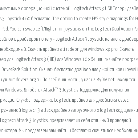
 совместимые с операционной системой. Logitech Attack 3 USB Теперь двай
3 Joystick 4.60 бесплатно. The option to create FPS style mappings for 
 Pad. You can swap Left/Right mini joysticks on the Logitech Dual Action P
айлов и драйверов по тегу - Logitech Attack 3 Joystick, каталога драйве
 необходимый. Скачать драйвер ati radeon для windows xp pro. Скачать
вер для Logitech Attack 3 (HID) для Windows 10 x64 или скачайте програ
DriverPack Solution. Скачать бесплатно драйвер для джойстиков и рулей
 утилит drivers.org.ru. По всей видимости , у нас на MyDIV.net находится
(для Windows. Джойстик Attack™ 3 Joystick Поддержка Для получения
мации, Служба поддержки Logitech. драйвер для джойстика dvtech; .
гружаемой logitech 3 attack драйвер загрузочного о logitech код щелкн
 Logitech Attack 3 Joystick, представляет из себя отличный проводной
мпьютера. Мы предлагаем вам найти и бесплатно скачать все необходим