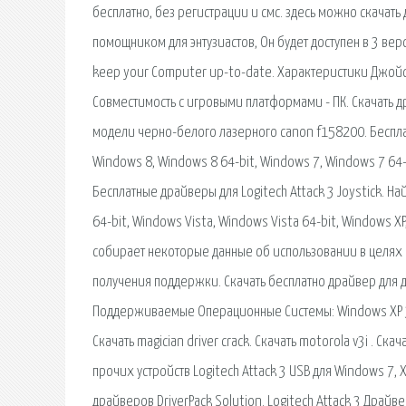
бесплатно, без регистрации и смс. здесь можно скачать
помощником для энтузиастов, Он будет доступен в 3 верси
keep your Computer up-to-date. Характеристики Джойсти
Совместимость с игровыми платформами - ПК. Скачать д
модели черно-белого лазерного canon f158200. Бесплат
Windows 8, Windows 8 64-bit, Windows 7, Windows 7 64-b
Бесплатные драйверы для Logitech Attack 3 Joystick. Н
64-bit, Windows Vista, Windows Vista 64-bit, Windows 
собирает некоторые данные об использовании в целях 
получения поддержки. Скачать бесплатно драйвер для дж
Поддерживаемые Операционные Системы: Windows XP 32 b
Скачать magician driver crack. Скачать motorola v3i . Ск
прочих устройств Logitech Attack 3 USB для Windows 7, 
драйверов DriverPack Solution. Logitech Attack 3 Драйв