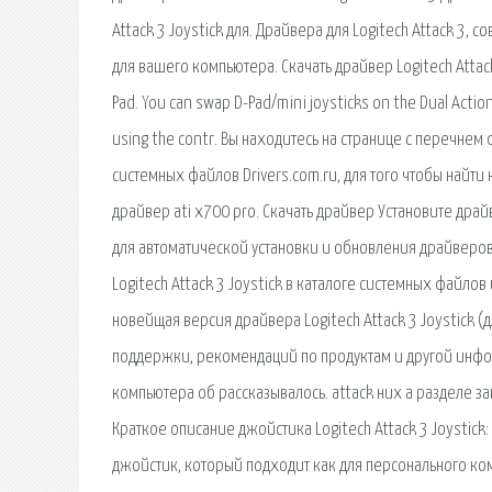
Attack 3 Joystick для. Драйвера для Logitech Attack 3,
для вашего компьютера. Скачать драйвер Logitech Attack 
Pad. You can swap D-Pad/mini joysticks on the Dual Action
using the contr. Вы находитесь на странице с перечнем ф
системных файлов Drivers.com.ru, для того чтобы найти
драйвер ati x700 pro. Скачать драйвер Установите драй
для автоматической установки и обновления драйверов 
Logitech Attack 3 Joystick в каталоге системных файлов и
новейщая версия драйвера Logitech Attack 3 Joystick 
поддержки, рекомендаций по продуктам и другой инфор
компьютера об рассказывалось. attack них а разделе за
Краткое описание джойстика Logitech Attack 3 Joystick:
джойстик, который подходит как для персонального ко