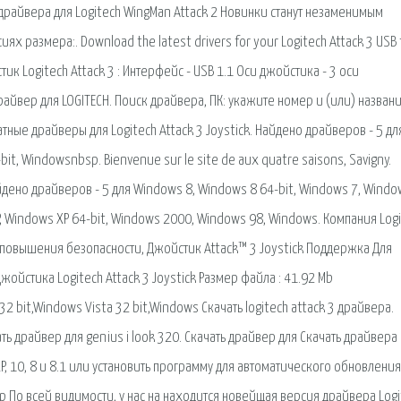
 драйвера для Logitech WingMan Attack 2 Новинки станут незаменимым
ях размера:. Download the latest drivers for your Logitech Attack 3 USB 
к Logitech Attack 3 : Интерфейс - USB 1.1 Оси джойстика - 3 оси
райвер для LOGITECH. Поиск драйвера, ПК: укажите номер и (или) назван
ные драйверы для Logitech Attack 3 Joystick. Найдено драйверов - 5 дл
it, Windowsnbsp. Bienvenue sur le site de aux quatre saisons, Savigny.
айдено драйверов - 5 для Windows 8, Windows 8 64-bit, Windows 7, Windo
XP, Windows XP 64-bit, Windows 2000, Windows 98, Windows. Компания Log
повышения безопасности, Джойстик Attack™ 3 Joystick Поддержка Для
ойстика Logitech Attack 3 Joystick Размер файла : 41.92 Mb
it,Windows Vista 32 bit,Windows Скачать logitech attack 3 драйвера.
ачать драйвер для genius i look 320. Скачать драйвер для Скачать драйвера
XP, 10, 8 и 8.1 или установить программу для автоматического обновления
ер По всей видимости, у нас на находится новейщая версия драйвера Log