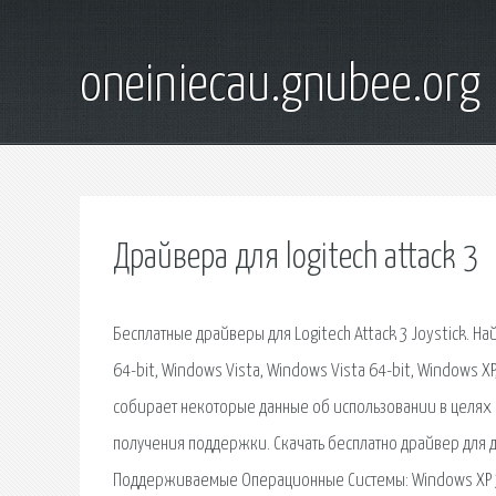
oneiniecau.gnubee.org
Драйвера для logitech attack 3
Бесплатные драйверы для Logitech Attack 3 Joystick. Н
64-bit, Windows Vista, Windows Vista 64-bit, Windows 
собирает некоторые данные об использовании в целях 
получения поддержки. Скачать бесплатно драйвер для дж
Поддерживаемые Операционные Системы: Windows XP 32 bi