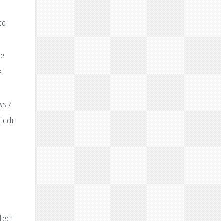
to
ие
я
ws 7
itech
itech