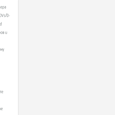
вера
POVs/D-
ad
ров и
мму
ите
ые