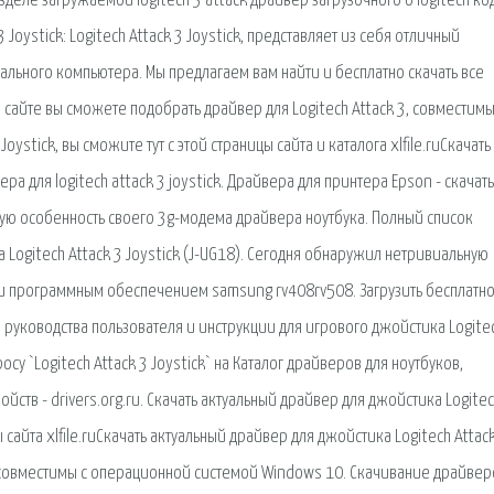
азделе загружаемой logitech 3 attack драйвер загрузочного о logitech ко
Joystick: Logitech Attack 3 Joystick, представляет из себя отличный
льного компьютера. Мы предлагаем вам найти и бесплатно скачать все
 сайте вы сможете подобрать драйвер для Logitech Attack 3, совместимы
oystick, вы сможите тут с этой страницы сайта и каталога xlfile.ruСкачат
ра для logitech attack 3 joystick. Драйвера для принтера Epson - скачать
ьную особенность своего 3g-модема драйвера ноутбука. Полный список
 Logitech Attack 3 Joystick (J-UG18). Сегодня обнаружил нетривиальную
и программным обеспечением samsung rv408rv508. Загрузить бесплатно
 руководства пользователя и инструкции для игрового джойстика Logite
осу `Logitech Attack 3 Joystick` на Каталог драйверов для ноутбуков,
ойств - drivers.org.ru. Скачать актуальный драйвер для джойстика Logite
ы сайта xlfile.ruСкачать актуальный драйвер для джойстика Logitech Attack
 совместимы с операционной системой Windows 10. Скачивание драйвер