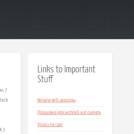
Links to Important
Stuff
ws 7
itech
Nirvana girls аккорды
Прошивка для эксплей хит скачать
Уроки nx cam
k 3