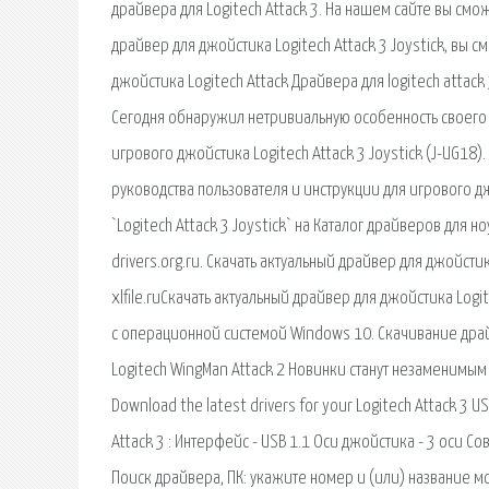
драйвера для Logitech Attack 3. На нашем сайте вы смо
драйвер для джойстика Logitech Attack 3 Joystick, вы см
джойстика Logitech Attack Драйвера для logitech attack 3
Сегодня обнаружил нетривиальную особенность своего 
игрового джойстика Logitech Attack 3 Joystick (J-UG18)
руководства пользователя и инструкции для игрового джо
`Logitech Attack 3 Joystick` на Каталог драйверов для н
drivers.org.ru. Скачать актуальный драйвер для джойстика
xlfile.ruСкачать актуальный драйвер для джойстика Log
с операционной системой Windows 10. Скачивание драйв
Logitech WingMan Attack 2 Новинки станут незаменимым 
Download the latest drivers for your Logitech Attack 3
Attack 3 : Интерфейс - USB 1.1 Оси джойстика - 3 оси С
Поиск драйвера, ПК: укажите номер и (или) название 