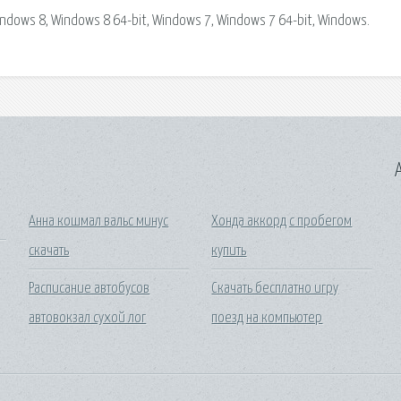
Windows 8, Windows 8 64-bit, Windows 7, Windows 7 64-bit, Windows.
A
Анна кошмал вальс минус
Хонда аккорд с пробегом
скачать
купить
Расписание автобусов
Скачать бесплатно игру
автовокзал сухой лог
поезд на компьютер