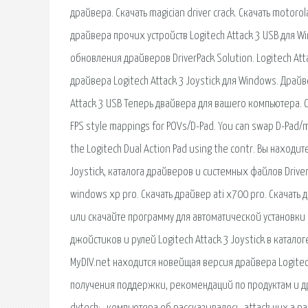
драйвера. Скачать magician driver crack. Скачать motorol
драйвера прочих устройств Logitech Attack 3 USB для Wi
обновления драйверов DriverPack Solution. Logitech At
драйвера Logitech Attack 3 Joystick для Windows. Драйв
Attack 3 USB Теперь двайвера для вашего компьютера. Ск
FPS style mappings for POVs/D-Pad. You can swap D-Pad/mi
the Logitech Dual Action Pad using the contr. Вы находи
Joystick, каталога драйверов и системных файлов Drive
windows xp pro. Скачать драйвер ati x700 pro. Скачать 
или скачайте программу для автоматической установки 
джойстиков и рулей Logitech Attack 3 Joystick в каталоге
MyDIV.net находится новейщая версия драйвера Logitech
получения поддержки, рекомендаций по продуктам и д