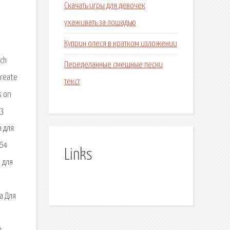
Скачать игры для девочек
ухаживать за лошадью
Куприн олеся в кратком изложении
ech
Переделанные смешные песни
create
текст
s on
 3
n для
x64
Links
 для
а Для