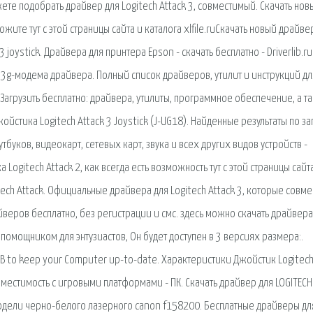
жете подобрать драйвер для Logitech Attack 3, совместимый. Скачать нов
ожите тут с этой страницы сайта и каталога xlfile.ruСкачать новый драйве
 joystick. Драйвера для принтера Epson - скачать бесплатно - Driverlib.ru
3g-модема драйвера. Полный список драйверов, утилит и инструкций дл
. Загрузить бесплатно: драйвера, утилиты, программное обеспечение, а т
йстика Logitech Attack 3 Joystick (J-UG18). Найденные результаты по за
оутбуков, видеокарт, сетевых карт, звука и всех других видов устройств -
 Logitech Attack 2, как всегда есть возможность тут с этой страницы сайт
itech Attack. Официальные драйвера для Logitech Attack 3, которые совм
еров бесплатно, без регистрации и смс. здесь можно скачать драйвера
помощником для энтузиастов, Он будет доступен в 3 версиях размера:.
 USB to keep your Computer up-to-date. Характеристики Джойстик Logitec
овместимость с игровыми платформами - ПК. Скачать драйвер для LOGITECH
модели черно-белого лазерного canon f158200. Бесплатные драйверы дл